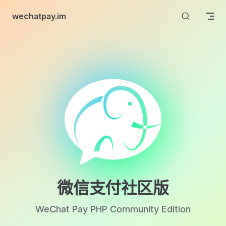
Skip to content
wechatpay.im
微信支付社区版
WeChat Pay PHP Community Edition