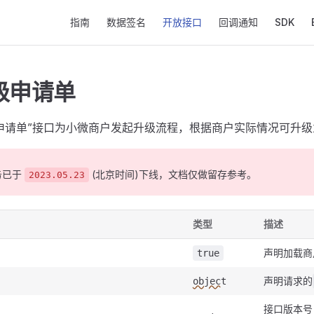
Main Navigation
指南
数据签名
开放接口
回调通知
SDK
级申请单
申请单”接口为小微商户发起升级流程，根据商户实际情况可升
务已于
(北京时间)下线，文档仅做留存参考。
2023.05.23
类型
描述
声明加载商
true
声明请求的
object
接口版本号