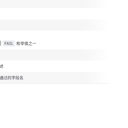
|
枚举值之一
FAIL
述
通过的字段名