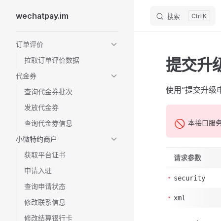
wechatpay.im
搜索
K
Skip to content
Sidebar Navigation
订单评价
提交升
拉取订单评价数据
代金券
使用“提交升级
查询代金券批次
发放代金券
🚫
本接口服
查询代金券信息
小微特约商户
获取平台证书
请求参数
申请入驻
security
查询申请状态
xml
修改联系信息
修改结算银行卡