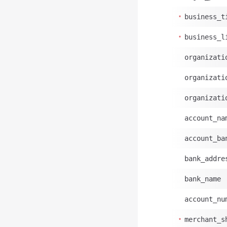
business_t
business_l
organizati
organizati
organizati
account_na
account_ba
bank_addre
bank_name
account_nu
merchant_s