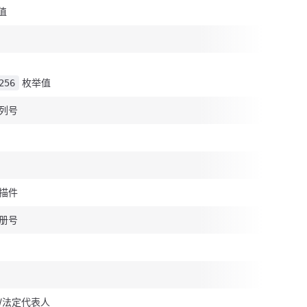
值
枚举值
256
列号
描件
册号
/法定代表人