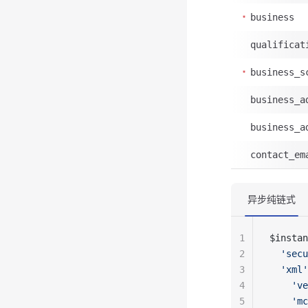
business
qualificat
business_s
business_a
business_a
contact_em
异步纯链式
1
$instan
2
  'secu
3
  'xml'
4
    've
5
    'mc