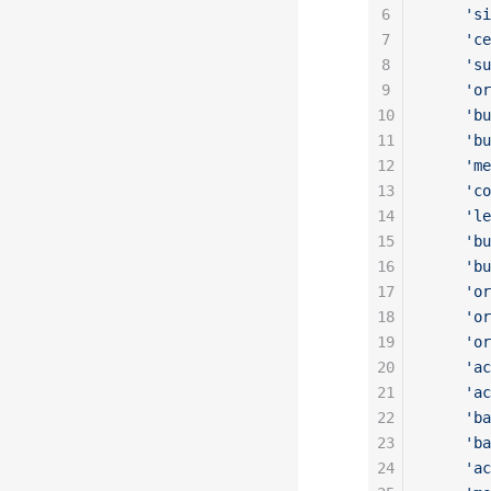
6
    'si
7
    'ce
8
    'su
9
    'or
10
    'bu
11
    'bu
12
    'me
13
    'co
14
    'le
15
    'bu
16
    'bu
17
    'or
18
    'or
19
    'or
20
    'ac
21
    'ac
22
    'ba
23
    'ba
24
    'ac