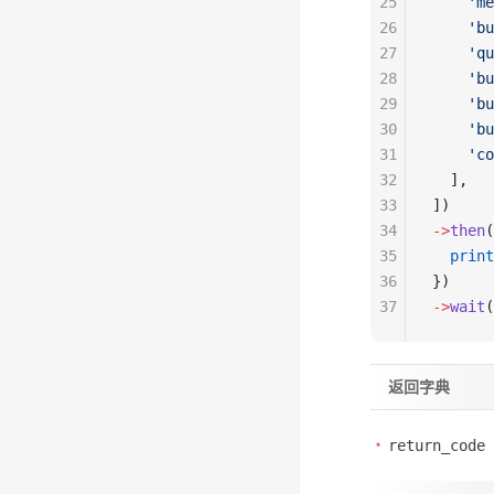
25
    'me
26
    'bu
27
    'qu
28
    'bu
29
    'bu
30
    'bu
31
    'co
32
  ],
33
])
34
->
then
(
35
  print
36
})
37
->
wait
(
返回字典
return_code