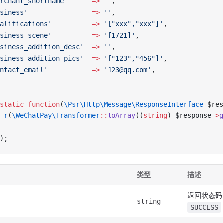
rchant_shortname'
      =>
 ''
,
siness'
                =>
 ''
,
alifications'
          =>
 '["xxx","xxx"]'
,
siness_scene'
          =>
 '[1721]'
,
siness_addition_desc'
  =>
 ''
,
siness_addition_pics'
  =>
 '["123","456"]'
,
ntact_email'
           =>
 '123@qq.com'
,
static
 function
(
\Psr\Http\Message\ResponseInterface
 $res
_r
(
\WeChatPay\Transformer
::
toArray
((
string
) $response
->
g
);
类型
描述
返回状态码
string
SUCCESS