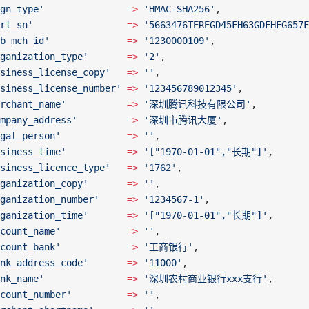
gn_type'
               =>
 'HMAC-SHA256'
,
rt_sn'
                 =>
 '5663476TEREGD45FH63GDFHFG657F
b_mch_id'
              =>
 '1230000109'
,
ganization_type'
       =>
 '2'
,
siness_license_copy'
   =>
 ''
,
siness_license_number'
 =>
 '123456789012345'
,
rchant_name'
           =>
 '深圳腾讯科技有限公司'
,
mpany_address'
         =>
 '深圳市腾讯大厦'
,
gal_person'
            =>
 ''
,
siness_time'
           =>
 '["1970-01-01","长期"]'
,
siness_licence_type'
   =>
 '1762'
,
ganization_copy'
       =>
 ''
,
ganization_number'
     =>
 '1234567-1'
,
ganization_time'
       =>
 '["1970-01-01","长期"]'
,
count_name'
            =>
 ''
,
count_bank'
            =>
 '工商银行'
,
nk_address_code'
       =>
 '11000'
,
nk_name'
               =>
 '深圳农村商业银行xxx支行'
,
count_number'
          =>
 ''
,