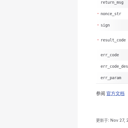
return_msg
nonce_str
sign
result_code
err_code
err_code_des
err_param
参阅
官方文档
更新于:
Nov 27, 