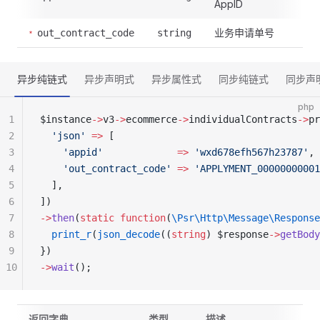
AppID
业务申请单号
out_contract_code
string
异步纯链式
异步声明式
异步属性式
同步纯链式
同步声
php
1
$instance
->
v3
->
ecommerce
->
individualContracts
->
pr
2
  'json'
 =>
 [
3
    'appid'
             =>
 'wxd678efh567h23787'
,
4
    'out_contract_code'
 =>
 'APPLYMENT_00000000001
5
  ],
6
])
7
->
then
(
static
 function
(
\Psr\Http\Message\Response
8
  print_r
(
json_decode
((
string
) $response
->
getBody
9
})
10
->
wait
();
返回字典
类型
描述