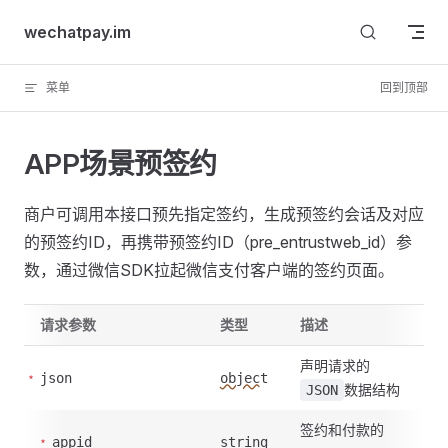
Skip to content
wechatpay.im
菜单
回到顶部
APP场景预签约
商户可调用本接口预先指定签约，生成预签约会话及对应
的预签约ID，再携带预签约ID（pre_entrustweb_id）参
数，通过微信SDK拉起微信支付客户端的签约页面。
请求参数
类型
描述
声明请求的
json
object
数据结构
JSON
签约和付款的
appid
string