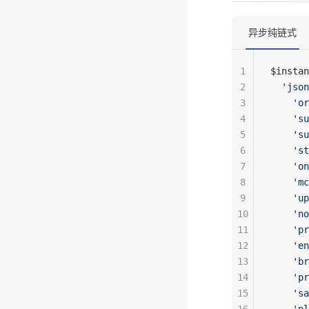
异步纯链式
1
$instan
2
  'json
3
    'or
4
    'su
5
    'su
6
    'st
7
    'on
8
    'mc
9
    'up
10
    'no
11
    'pr
12
    'en
13
    'br
14
    'pr
15
    'sa