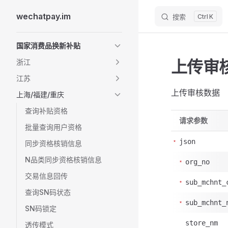
wechatpay.im
搜索
K
Skip to content
Sidebar Navigation
国家消费品换新补贴
上传审
浙江
江苏
上传审核数据
上海/福建/重庆
查询补贴资格
请求参数
批量查询用户资格
json
同步资格核销信息
N品类同步资格核销信息
org_no
交易信息回传
sub_mchnt_
查询SN码状态
sub_mchnt_
SN码锁定
store_nm
透传模式