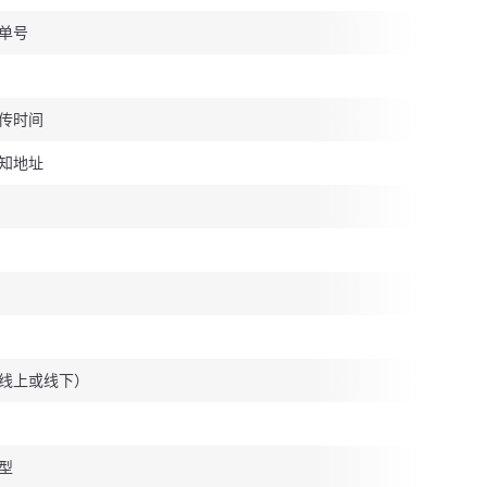
单号
传时间
知地址
线上或线下）
型