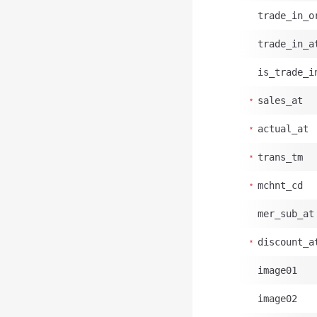
trade_in_o
trade_in_a
is_trade_i
sales_at
actual_at
trans_tm
mchnt_cd
mer_sub_at
discount_a
image01
image02