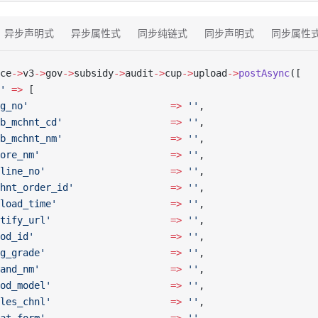
异步声明式
异步属性式
同步纯链式
同步声明式
同步属性
ce
->
v3
->
gov
->
subsidy
->
audit
->
cup
->
upload
->
postAsync
([
'
 =>
 [
g_no'
                         =>
 ''
,
b_mchnt_cd'
                   =>
 ''
,
b_mchnt_nm'
                   =>
 ''
,
ore_nm'
                       =>
 ''
,
line_no'
                      =>
 ''
,
hnt_order_id'
                 =>
 ''
,
load_time'
                    =>
 ''
,
tify_url'
                     =>
 ''
,
od_id'
                        =>
 ''
,
g_grade'
                      =>
 ''
,
and_nm'
                       =>
 ''
,
od_model'
                     =>
 ''
,
les_chnl'
                     =>
 ''
,