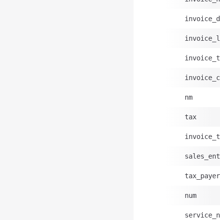
invoice_d
invoice_l
invoice_t
invoice_c
nm
tax
invoice_t
sales_ent
tax_payer
num
service_n