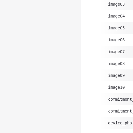
image03
image04
image05
image06
image07
image08
image09
image10
commitment
commitment
device_pho