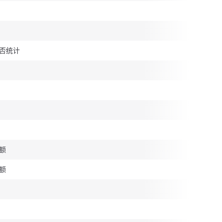
否统计
额
额