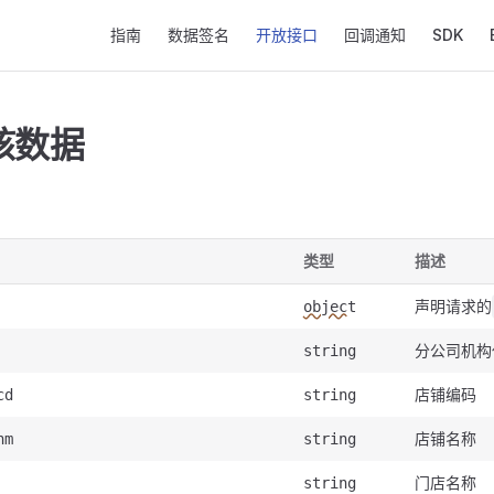
Main Navigation
指南
数据签名
开放接口
回调通知
SDK
核数据
类型
描述
声明请求的
object
分公司机构
string
店铺编码
cd
string
店铺名称
nm
string
门店名称
string