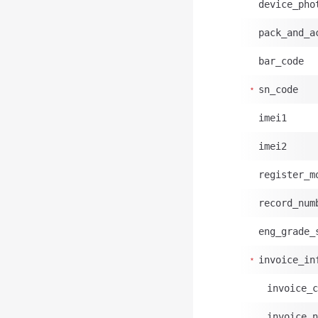
device_pho
pack_and_a
bar_code
sn_code
imei1
imei2
register_m
record_num
eng_grade_
invoice_in
invoice_c
invoice_n