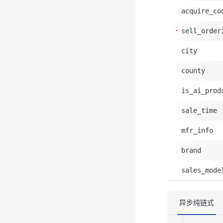
acquire_co
sell_order
city
county
is_ai_prod
sale_time
mfr_info
brand
sales_mode
异步纯链式