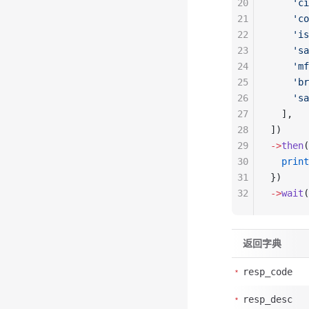
20
    'ci
21
    'co
22
    'is
23
    'sa
24
    'mf
25
    'br
26
    'sa
27
  ],
28
])
29
->
then
(
30
  print
31
})
32
->
wait
(
返回字典
resp_code
resp_desc