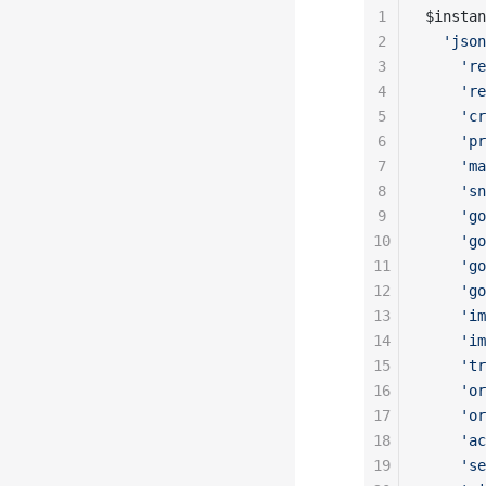
1
$instan
2
  'json
3
    're
4
    're
5
    'cr
6
    'pr
7
    'ma
8
    'sn
9
    'go
10
    'go
11
    'go
12
    'go
13
    'im
14
    'im
15
    'tr
16
    'or
17
    'or
18
    'ac
19
    'se