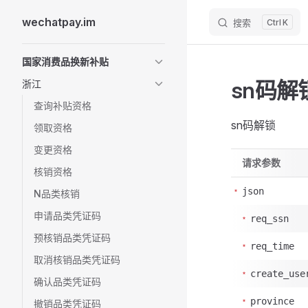
wechatpay.im
搜索
K
Skip to content
Sidebar Navigation
国家消费品换新补贴
sn码解
浙江
查询补贴资格
sn码解锁
领取资格
变更资格
请求参数
核销资格
json
N品类核销
申请品类凭证码
req_ssn
预核销品类凭证码
req_time
取消核销品类凭证码
create_use
确认品类凭证码
province
撤销品类凭证码