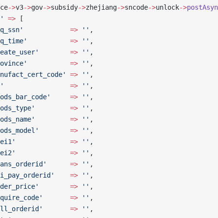
ce
->
v3
->
gov
->
subsidy
->
zhejiang
->
sncode
->
unlock
->
postAsyn
'
 =>
 [
q_ssn'
            =>
 ''
,
q_time'
           =>
 ''
,
eate_user'
        =>
 ''
,
ovince'
           =>
 ''
,
nufact_cert_code'
 =>
 ''
,
'
                 =>
 ''
,
ods_bar_code'
     =>
 ''
,
ods_type'
         =>
 ''
,
ods_name'
         =>
 ''
,
ods_model'
        =>
 ''
,
ei1'
              =>
 ''
,
ei2'
              =>
 ''
,
ans_orderid'
      =>
 ''
,
i_pay_orderid'
    =>
 ''
,
der_price'
        =>
 ''
,
quire_code'
       =>
 ''
,
ll_orderid'
       =>
 ''
,