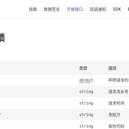
Main Navigation
指南
数据签名
开放接口
回调通知
SDK
锁
类型
描述
声明请求的
object
请求流水号
string
请求时间
string
发起方
r
string
省份代码
string