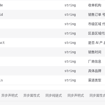
收单机构
de
string
销售订单 
id
string
市级区域 
string
区县区域代
string
是否 AI 产 
uct
string
销售时间
string
厂商信息
string
具体品牌
string
渠道类型
ls
string
异步声明式
异步属性式
同步纯链式
同步声明式
同步属性