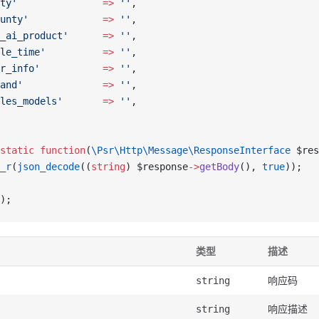
ty'
               =>
 ''
,
unty'
             =>
 ''
,
_ai_product'
      =>
 ''
,
le_time'
          =>
 ''
,
r_info'
           =>
 ''
,
and'
              =>
 ''
,
les_models'
       =>
 ''
,
static
 function
(
\Psr\Http\Message\ResponseInterface
 $res
_r
(
json_decode
((
string
) $response
->
getBody
(), 
true
));
);
类型
描述
响应码
string
响应描述
string