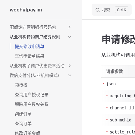
wechatpay.im
搜索
K
Skip to content
Sidebar Navigation
配额定向营销银行号码包
申请修
从业机构特约商户结算规则
提交修改申请单
从业机构可调用
查询申请单结果
从业机构子商户优惠费率活动
请求参数
微信支付分(从业机构模式)
json
预授权
查询用户授权记录
acquiring_
解除用户授权关系
channel_id
创建订单
sub_mchid
查询订单
settle_rul
修改订单金额