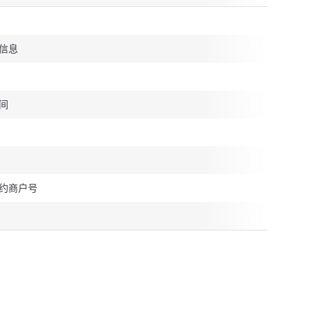
信息
间
约商户号