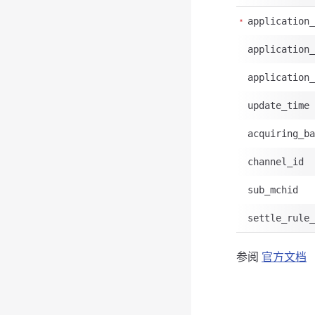
application_
application_
application_
update_time
acquiring_ba
channel_id
sub_mchid
settle_rule_
参阅
官方文档