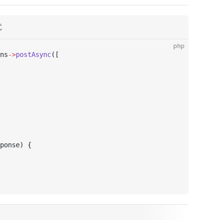
式
php
ns
->
postAsync
([
ponse) {