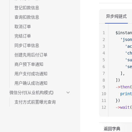
登记扣款信息
异步纯链式
查询扣款信息
取消订单
1
$instan
完结订单
2
  'json
同步订单信息
3
    'ac
4
    'ch
创建先用后付订单
5
    'su
商户预下单通知
6
    'se
用户支付成功通知
7
  ],
8
])
用户确认成功通知
9
->
then
(
微信分付(从业机构模式)
10
  print
11
})
支付方式前置曝光查询
12
->
wait
(
返回字典