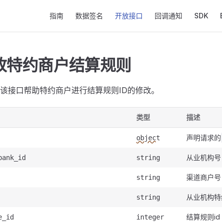
Main Navigation
指南
数据签名
开放接口
回调通知
SDK
改特约商户结算规则
该接口帮助特约商户进行结算规则ID的修改。
类型
描述
声明请求的
object
从业机构号
bank_id
string
渠道商户号
string
从业机构特
string
结算规则id
e_id
integer