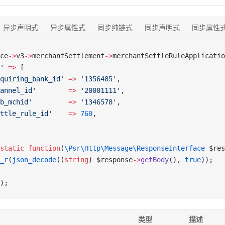
异步声明式
异步属性式
同步纯链式
同步声明式
同步属性
ce
->
v3
->
merchantSettlement
->
merchantSettleRuleApplicatio
'
 =>
 [
quiring_bank_id'
 =>
 '1356485'
,
annel_id'
        =>
 '20001111'
,
b_mchid'
         =>
 '1346578'
,
ttle_rule_id'
    =>
 760
,
static
 function
(
\Psr\Http\Message\ResponseInterface
 $res
_r
(
json_decode
((
string
) $response
->
getBody
(), 
true
));
);
类型
描述