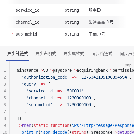
服务ID
service_id
string
渠道商商户号
channel_id
string
子商户号
sub_mchid
string
异步纯链式
异步声明式
异步属性式
同步纯链式
同步声
php
1
$instance
->
v3
->
payscore
->
acquiringbank
->
permissio
2
  'authorization_code'
 =>
 '1275342195190894594'
,
3
  'query'
 =>
 [
4
    'service_id'
 =>
 '500001'
,
5
    'channel_id'
 =>
 '1230000109'
,
6
    'sub_mchid'
  =>
 '1230000109'
,
7
  ],
8
])
9
->
then
(
static
 function
(
\Psr\Http\Message\Response
10
  print_r
(
json_decode
((
string
) $response
->
getBody