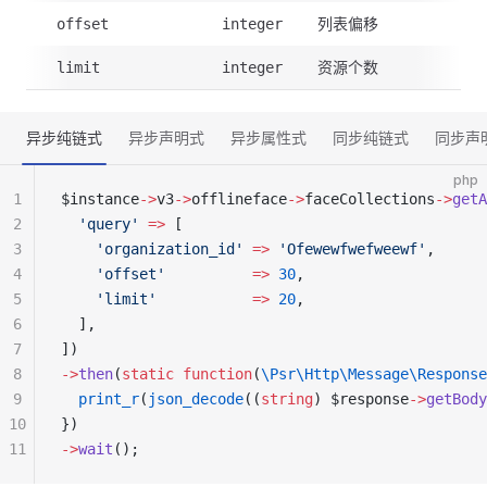
列表偏移
offset
integer
资源个数
limit
integer
异步纯链式
异步声明式
异步属性式
同步纯链式
同步声
php
1
$instance
->
v3
->
offlineface
->
faceCollections
->
getA
2
  'query'
 =>
 [
3
    'organization_id'
 =>
 'Ofewewfwefweewf'
,
4
    'offset'
          =>
 30
,
5
    'limit'
           =>
 20
,
6
  ],
7
])
8
->
then
(
static
 function
(
\Psr\Http\Message\Response
9
  print_r
(
json_decode
((
string
) $response
->
getBody
10
})
11
->
wait
();