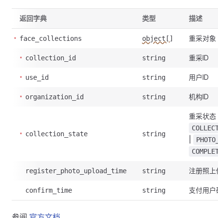
返回字典
类型
描述
重采对象
face_collections
object[]
重采ID
collection_id
string
用户ID
use_id
string
机构ID
organization_id
string
重采状态
COLLEC
collection_state
string
|
PHOTO
COMPLE
注册照上
register_photo_upload_time
string
支付用户
confirm_time
string
参阅
官方文档