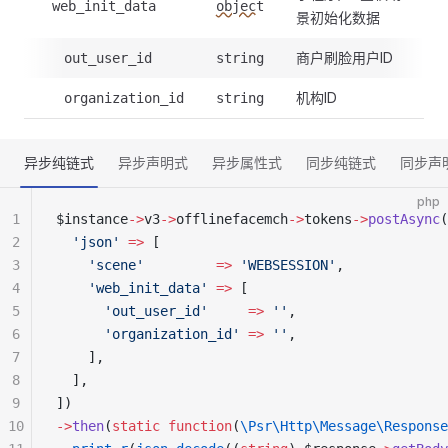
web_init_data
object
景初始化数据
商户刷脸用户ID
out_user_id
string
机构ID
organization_id
string
异步纯链式
异步声明式
异步属性式
同步纯链式
同步声
php
1
$instance
->
v3
->
offlinefacemch
->
tokens
->
postAsync
(
2
  'json'
 =>
 [
3
    'scene'
         =>
 'WEBSESSION'
,
4
    'web_init_data'
 =>
 [
5
      'out_user_id'
     =>
 ''
,
6
      'organization_id'
 =>
 ''
,
7
    ],
8
  ],
9
])
10
->
then
(
static
 function
(
\Psr\Http\Message\Response