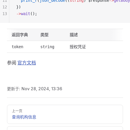
11
  print_r
(
json_decode
((
string
) $response
->
getBody
12
})
13
->
wait
();
返回字典
类型
描述
授权凭证
token
string
参阅
官方文档
更新于:
Nov 28, 2024, 13:36
Pager
上一页
查询机构信息