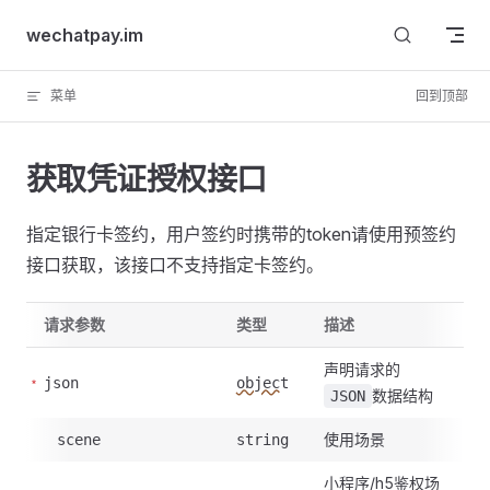
Skip to content
wechatpay.im
菜单
回到顶部
获取凭证授权接口
指定银行卡签约，用户签约时携带的token请使用预签约
接口获取，该接口不支持指定卡签约。
请求参数
类型
描述
声明请求的
json
object
数据结构
JSON
使用场景
scene
string
小程序/h5鉴权场