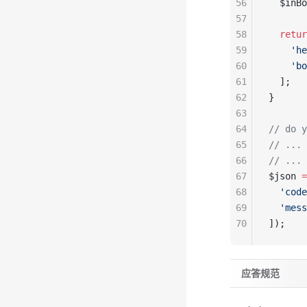
56
  $inBo
57
58
  retur
59
    'he
60
    'bo
61
  ];
62
}
63
64
// do y
65
// ...
66
// ...
67
$json 
=
68
  'code
69
  'mess
70
]);
应答规范