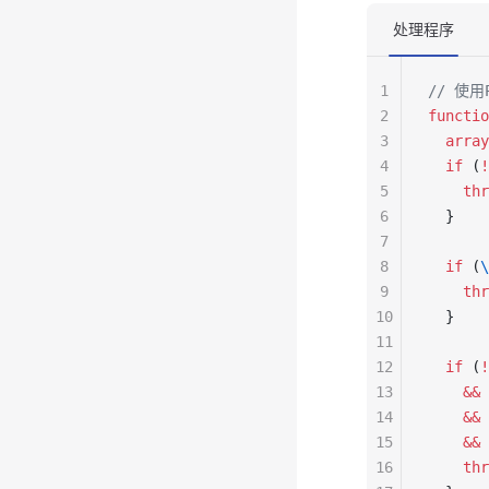
处理程序
1
// 使
2
functio
3
  array
4
  if
 (
!
5
    thr
6
  }
7
8
  if
 (
\
9
    thr
10
  }
11
12
  if
 (
!
13
    &&
 
14
    &&
 
15
    &&
 
16
    thr