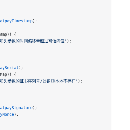
atpayTimestamp
);
amp)) {
通知头参数的时间偏移量超过可信阈值'
);
aySerial
);
Map)) {
通知头参数的证书序列号/公钥ID本地不存在'
);
atpaySignature
);
yNonce
);