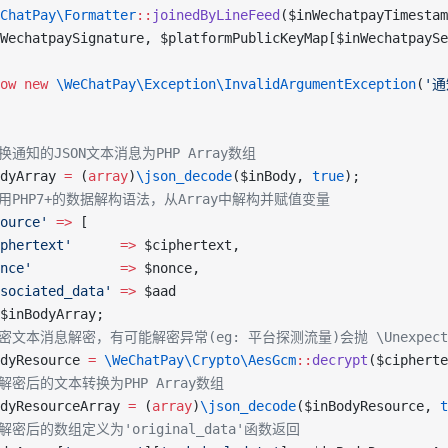
ChatPay\Formatter
::
joinedByLineFeed
($inWechatpayTimestam
WechatpaySignature, $platformPublicKeyMap[$inWechatpaySe
ow
 new
 \WeChatPay\Exception\InvalidArgumentException
(
'
转换通知的JSON文本消息为PHP Array数组
dyArray 
=
 (
array
)
\json_decode
($inBody, 
true
);
 使用PHP7+的数据解构语法，从Array中解构并赋值变量
ource'
 =>
 [
phertext'
      =>
 $ciphertext,
nce'
           =>
 $nonce,
sociated_data'
 =>
 $aad
$inBodyArray;
加密文本消息解密，有可能解密异常(eg: 平台探测流量)会抛 \UnexpectedV
dyResource 
=
 \WeChatPay\Crypto\AesGcm
::
decrypt
($cipherte
把解密后的文本转换为PHP Array数组
dyResourceArray 
=
 (
array
)
\json_decode
($inBodyResource, 
t
把解密后的数组定义为'original_data'函数返回