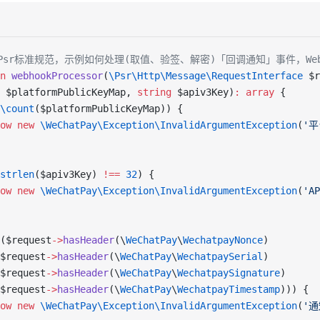
用Psr标准规范，示例如何处理(取值、验签、解密)「回调通知」事件，We
n
 webhookProcessor
(
\Psr\Http\Message\RequestInterface
 $r
 $platformPublicKeyMap, 
string
 $apiv3Key)
:
 array
 {
\count
($platformPublicKeyMap)) {
ow
 new
 \WeChatPay\Exception\InvalidArgumentException
(
'
strlen
($apiv3Key) 
!==
 32
) {
ow
 new
 \WeChatPay\Exception\InvalidArgumentException
(
'A
($request
->
hasHeader
(\
WeChatPay
\
WechatpayNonce
)
$request
->
hasHeader
(\
WeChatPay
\
WechatpaySerial
)
$request
->
hasHeader
(\
WeChatPay
\
WechatpaySignature
)
$request
->
hasHeader
(\
WeChatPay
\
WechatpayTimestamp
))) {
ow
 new
 \WeChatPay\Exception\InvalidArgumentException
(
'