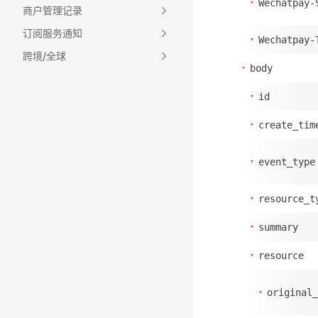
Wechatpay-
商户管理记录
订阅服务通知
Wechatpay-
跨境/全球
body
id
create_tim
event_type
resource_t
summary
resource
original_