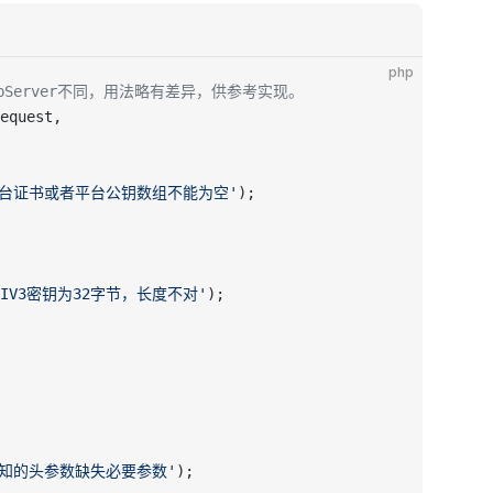
php
bServer不同，用法略有差异，供参考实现。
equest,
平台证书或者平台公钥数组不能为空'
);
PIV3密钥为32字节，长度不对'
);
通知的头参数缺失必要参数'
);