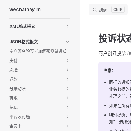
wechatpay.im
搜索
K
Skip to content
Sidebar Navigation
XML格式报文
投诉状态变
JSON格式报文
商户签名验签／加解密测试通知
商户创建投诉通
支付
刷脸
注意：
退款
同样的通知
分账动账
业务数据的
处理之前，
转账
如果在所有
提现
特别提醒：
平台收付通
知”，造成
会员卡