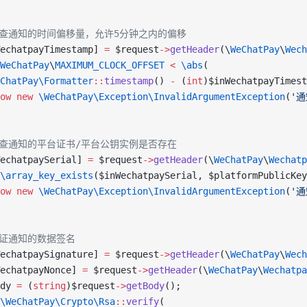
 检查通知的时间偏移量，允许5分钟之内的偏移
echatpayTimestamp] 
=
 $request
->
getHeader
(\
WeChatPay
\
Wech
WeChatPay
\
MAXIMUM_CLOCK_OFFSET
 <
 \abs
(
ChatPay\Formatter
::
timestamp
() 
-
 (
int
)$inWechatpayTimest
ow
 new
 \WeChatPay\Exception\InvalidArgumentException
(
'
 检查通知的平台证书/平台公钥实例是否存在
echatpaySerial] 
=
 $request
->
getHeader
(\
WeChatPay
\
Wechatp
\array_key_exists
($inWechatpaySerial, $platformPublicKey
ow
 new
 \WeChatPay\Exception\InvalidArgumentException
(
'
 验证通知的数据签名
echatpaySignature] 
=
 $request
->
getHeader
(\
WeChatPay
\
Wech
echatpayNonce] 
=
 $request
->
getHeader
(\
WeChatPay
\
Wechatpa
dy 
=
 (
string
)$request
->
getBody
();
\WeChatPay\Crypto\Rsa
::
verify
(