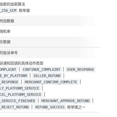
加密的加密算法
枚举值
_256_GCM
附加数据
随机串
文数据
的投诉单号
诉通知回调的具体动作类型
|
|
OMPLAINT
CONTINUE_COMPLAINT
USER_RESPONSE
|
|
E_BY_PLATFORM
SELLER_REFUND
|
|
_RESPONSE
MERCHANT_CONFIRM_COMPLETE
|
LY_PLATFORM_SERVICE
|
CEL_PLATFORM_SERVICE
|
|
_SERVICE_FINISHED
MERCHANT_APPROVE_REFUND
|
枚举值之一
_REJECT_REFUND
REFUND_SUCCESS