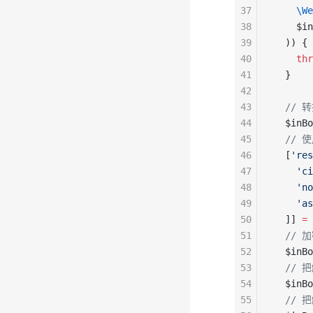
37
    \We
38
    $in
39
  )) {
40
    thr
41
  }
42
43
  // 
44
  $inBo
45
  //
46
  [
'res
47
    'ci
48
    'no
49
    'as
50
  ]] 
=
 
51
  // 
52
  $inBo
53
  // 
54
  $inBo
55
  // 