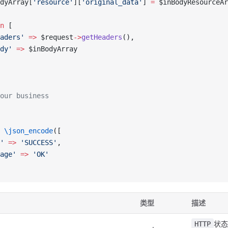
dyArray[
'resource'
][
'original_data'
] 
=
 $inBodyResourceAr
n
 [
aders'
 =>
 $request
->
getHeaders
(),
dy'
 =>
 $inBodyArray
our business
 \json_encode
([
'
 =>
 'SUCCESS'
,
age'
 =>
 'OK'
类型
描述
状态
HTTP