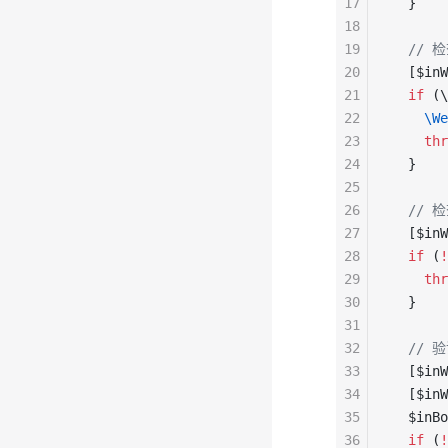
17
  }
18
19
  //
20
  [$inW
21
  if
 (\
22
    \We
23
    thr
24
  }
25
26
  //
27
  [$inW
28
  if
 (
!
29
    thr
30
  }
31
32
  //
33
  [$inW
34
  [$inW
35
  $inBo
36
  if
 (
!