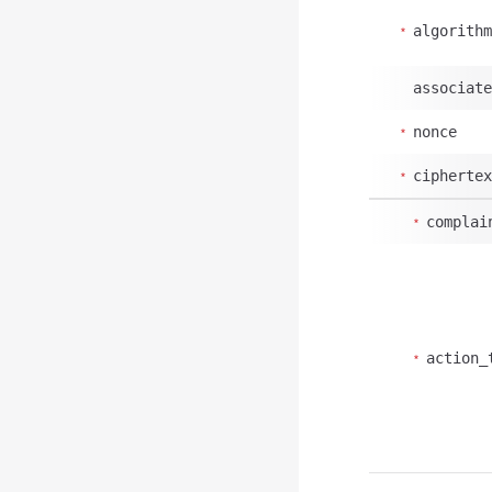
algorithm
associate
nonce
ciphertex
complai
action_