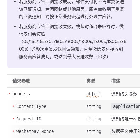
若服务商应答回调接收成功，微信支付将不再重复发送
该回调通知。若因网络或其他原因，服务商收到了重复
的回调通知，请按正常业务流程进行处理并应答。
若服务商应答回调接收失败，或超时(5s)未应答时，微
信支付会按照
（0s/15s/15s/30s/180s/1800s/1800s/1800s/1800s/36
00s）的频次重复发送回调通知，直至微信支付接收到
服务商应答成功，或达到最大发送次数（10次）
请求参数
类型
描述
通知的头参数
headers
object
Content-Type
string
applicatio
通知的唯一标
Request-ID
string
数据签名使用
Wechatpay-Nonce
string