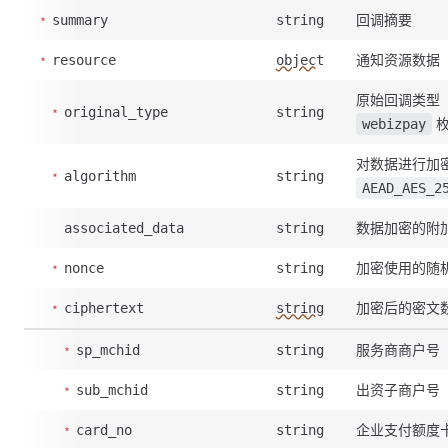
回调摘要
summary
string
通知资源数据
resource
object
原始回调类型
original_type
string
枚
webizpay
对数据进行加
algorithm
string
AEAD_AES_2
数据加密的附
associated_data
string
加密使用的随
nonce
string
加密后的密文
ciphertext
string
服务商商户号
sp_mchid
string
出资子商户号
sub_mchid
string
企业支付额度
card_no
string