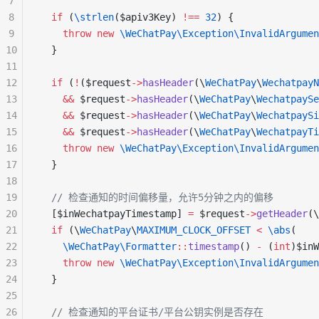
7
8
  if
 (
\
strlen
($apiv3Key) 
!==
 32
) {
9
    throw
 new
 \WeChatPay\Exception\InvalidArgumen
10
  }
11
12
  if
 (
!
($request
->
hasHeader
(\
WeChatPay
\
WechatpayN
13
    &&
 $request
->
hasHeader
(\
WeChatPay
\
WechatpaySe
14
    &&
 $request
->
hasHeader
(\
WeChatPay
\
WechatpaySi
15
    &&
 $request
->
hasHeader
(\
WeChatPay
\
WechatpayTi
16
    throw
 new
 \WeChatPay\Exception\InvalidArgumen
17
  }
18
19
  // 检查通知的时间偏移量，允许5分钟之内的偏移
20
  [$inWechatpayTimestamp] 
=
 $request
->
getHeader
(\
21
  if
 (\
WeChatPay
\
MAXIMUM_CLOCK_OFFSET
 <
 \abs
(
22
    \WeChatPay\Formatter
::
timestamp
() 
-
 (
int
)$inW
23
    throw
 new
 \WeChatPay\Exception\InvalidArgumen
24
  }
25
26
  // 检查通知的平台证书/平台公钥实例是否存在