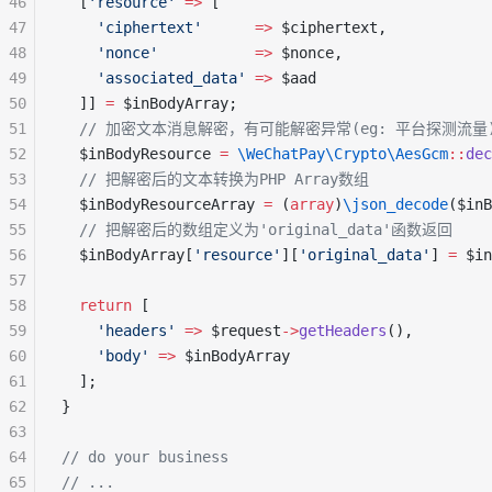
46
  [
'resource'
 =>
 [
47
    'ciphertext'
      =>
 $ciphertext,
48
    'nonce'
           =>
 $nonce,
49
    'associated_data'
 =>
 $aad
50
  ]] 
=
 $inBodyArray;
51
  // 加密文本消息解密，有可能解密异常(eg: 平台探测流量)会抛 \
52
  $inBodyResource 
=
 \WeChatPay\Crypto\AesGcm
::
dec
53
  // 把解密后的文本转换为PHP Array数组
54
  $inBodyResourceArray 
=
 (
array
)
\json_decode
($inB
55
  // 把解密后的数组定义为'original_data'函数返回
56
  $inBodyArray[
'resource'
][
'original_data'
] 
=
 $in
57
58
  return
 [
59
    'headers'
 =>
 $request
->
getHeaders
(),
60
    'body'
 =>
 $inBodyArray
61
  ];
62
}
63
64
// do your business
65
// ...