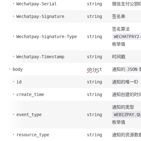
微信支付公钥I
Wechatpay-Serial
string
签名串
Wechatpay-Signature
string
签名算法
Wechatpay-Signature-Type
string
WECHATPAY2
枚举值
时间戳
Wechatpay-Timestamp
string
通知的
body
object
JSON
通知的唯一ID
id
string
通知创建的时
create_time
string
通知的类型
event_type
string
WEBIZPAY.Q
枚举值
通知的资源数
resource_type
string