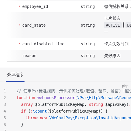
微信授权关系I
employee_id
string
卡片状态
|
card_state
string
ACTIVE
D
一
卡片失效时间
card_disabled_time
string
失效原因
reason
string
处理程序
php
1
// 使用Psr标准规范，示例如何处理(取值、验签、解密)「回
2
function
 webhookProcessor
(
\Psr\Http\Message\Reque
3
  array
 $platformPublicKeyMap, 
string
 $apiv3Key)
:
4
  if
 (
!
\count
($platformPublicKeyMap)) {
5
    throw
 new
 \WeChatPay\Exception\InvalidArgumen
6
  }