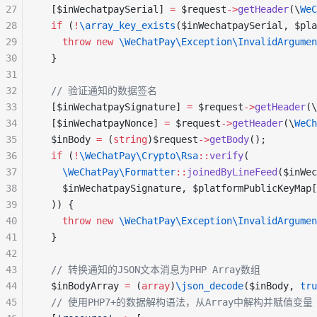
27
  [$inWechatpaySerial] 
=
 $request
->
getHeader
(\
WeC
28
  if
 (
!
\array_key_exists
($inWechatpaySerial, $pla
29
    throw
 new
 \WeChatPay\Exception\InvalidArgumen
30
  }
31
32
  // 验证通知的数据签名
33
  [$inWechatpaySignature] 
=
 $request
->
getHeader
(\
34
  [$inWechatpayNonce] 
=
 $request
->
getHeader
(\
WeCh
35
  $inBody 
=
 (
string
)$request
->
getBody
();
36
  if
 (
!
\WeChatPay\Crypto\Rsa
::
verify
(
37
    \WeChatPay\Formatter
::
joinedByLineFeed
($inWec
38
    $inWechatpaySignature, $platformPublicKeyMap[
39
  )) {
40
    throw
 new
 \WeChatPay\Exception\InvalidArgumen
41
  }
42
43
  // 转换通知的JSON文本消息为PHP Array数组
44
  $inBodyArray 
=
 (
array
)
\json_decode
($inBody, 
tru
45
  // 使用PHP7+的数据解构语法，从Array中解构并赋值变量