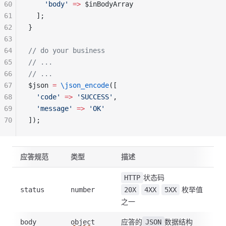
60
    'body'
 =>
 $inBodyArray
61
  ];
62
}
63
64
// do your business
65
// ...
66
// ...
67
$json 
=
 \json_encode
([
68
  'code'
 =>
 'SUCCESS'
,
69
  'message'
 =>
 'OK'
70
]);
应答规范
类型
描述
状态码
HTTP
枚举值
status
number
20X
4XX
5XX
之一
应答的
数据结构
body
object
JSON