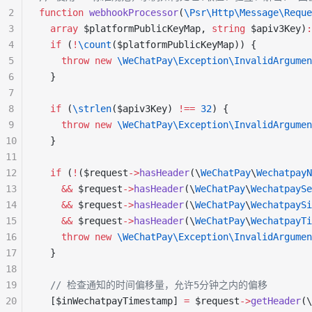
2
function
 webhookProcessor
(
\Psr\Http\Message\Reque
3
  array
 $platformPublicKeyMap, 
string
 $apiv3Key)
:
4
  if
 (
!
\count
($platformPublicKeyMap)) {
5
    throw
 new
 \WeChatPay\Exception\InvalidArgumen
6
  }
7
8
  if
 (
\
strlen
($apiv3Key) 
!==
 32
) {
9
    throw
 new
 \WeChatPay\Exception\InvalidArgumen
10
  }
11
12
  if
 (
!
($request
->
hasHeader
(\
WeChatPay
\
WechatpayN
13
    &&
 $request
->
hasHeader
(\
WeChatPay
\
WechatpaySe
14
    &&
 $request
->
hasHeader
(\
WeChatPay
\
WechatpaySi
15
    &&
 $request
->
hasHeader
(\
WeChatPay
\
WechatpayTi
16
    throw
 new
 \WeChatPay\Exception\InvalidArgumen
17
  }
18
19
  // 检查通知的时间偏移量，允许5分钟之内的偏移
20
  [$inWechatpayTimestamp] 
=
 $request
->
getHeader
(\