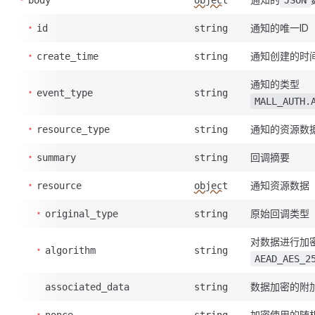
body
object
JSON
通知的唯一ID
id
string
通知创建的时
create_time
string
通知的类型
event_type
string
MALL_AUTH.
通知的资源数
resource_type
string
回调摘要
summary
string
通知资源数据
resource
object
原始回调类型
original_type
string
对数据进行加
algorithm
string
AEAD_AES_2
数据加密的附
associated_data
string
加密使用的随