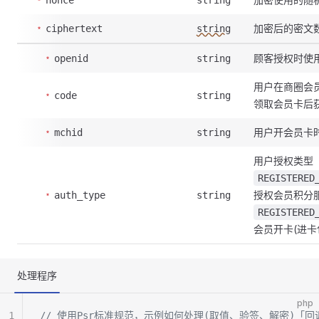
nonce
string
加密后的密文
ciphertext
string
顾客授权时使用
openid
string
用户在商圈会员
code
string
领取会员卡后获
用户开会员卡
mchid
string
用户授权类型
REGISTERED
授权会员积分
auth_type
string
REGISTERED
会员开卡(进
处理程序
php
1
// 使用Psr标准规范，示例如何处理(取值、验签、解密)「回