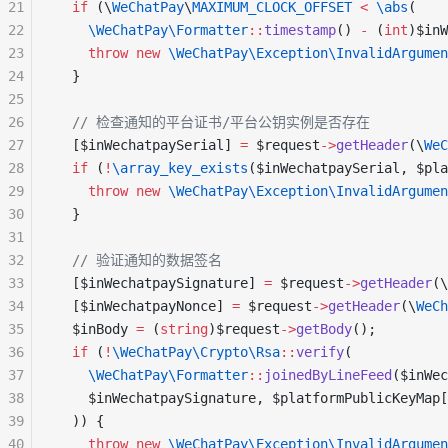
21
  if
 (\
WeChatPay
\
MAXIMUM_CLOCK_OFFSET
 <
 \abs
(
22
    \WeChatPay\Formatter
::
timestamp
() 
-
 (
int
)$inW
23
    throw
 new
 \WeChatPay\Exception\InvalidArgumen
24
  }
25
26
  // 检查通知的平台证书/平台公钥实例是否存在
27
  [$inWechatpaySerial] 
=
 $request
->
getHeader
(\
WeC
28
  if
 (
!
\array_key_exists
($inWechatpaySerial, $pla
29
    throw
 new
 \WeChatPay\Exception\InvalidArgumen
30
  }
31
32
  // 验证通知的数据签名
33
  [$inWechatpaySignature] 
=
 $request
->
getHeader
(\
34
  [$inWechatpayNonce] 
=
 $request
->
getHeader
(\
WeCh
35
  $inBody 
=
 (
string
)$request
->
getBody
();
36
  if
 (
!
\WeChatPay\Crypto\Rsa
::
verify
(
37
    \WeChatPay\Formatter
::
joinedByLineFeed
($inWec
38
    $inWechatpaySignature, $platformPublicKeyMap[
39
  )) {
40
    throw
 new
 \WeChatPay\Exception\InvalidArgumen