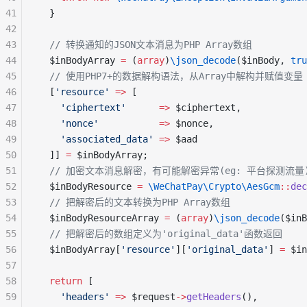
41
  }
42
43
  // 转换通知的JSON文本消息为PHP Array数组
44
  $inBodyArray 
=
 (
array
)
\json_decode
($inBody, 
tru
45
  // 使用PHP7+的数据解构语法，从Array中解构并赋值变量
46
  [
'resource'
 =>
 [
47
    'ciphertext'
      =>
 $ciphertext,
48
    'nonce'
           =>
 $nonce,
49
    'associated_data'
 =>
 $aad
50
  ]] 
=
 $inBodyArray;
51
  // 加密文本消息解密，有可能解密异常(eg: 平台探测流量)会抛 \
52
  $inBodyResource 
=
 \WeChatPay\Crypto\AesGcm
::
dec
53
  // 把解密后的文本转换为PHP Array数组
54
  $inBodyResourceArray 
=
 (
array
)
\json_decode
($inB
55
  // 把解密后的数组定义为'original_data'函数返回
56
  $inBodyArray[
'resource'
][
'original_data'
] 
=
 $in
57
58
  return
 [
59
    'headers'
 =>
 $request
->
getHeaders
(),