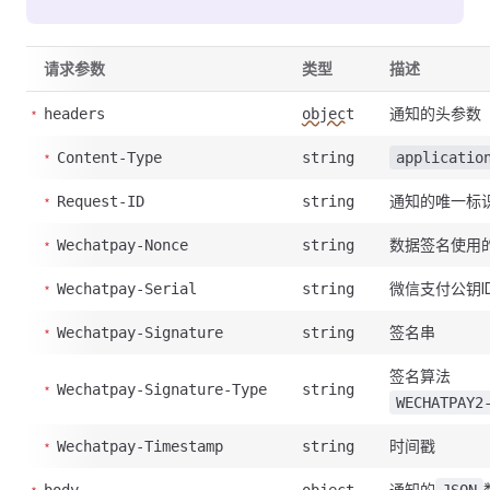
请求参数
类型
描述
通知的头参数
headers
object
Content-Type
string
applicatio
通知的唯一标
Request-ID
string
数据签名使用
Wechatpay-Nonce
string
微信支付公钥I
Wechatpay-Serial
string
签名串
Wechatpay-Signature
string
签名算法
Wechatpay-Signature-Type
string
WECHATPAY2
时间戳
Wechatpay-Timestamp
string
通知的