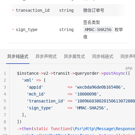
微信订单号
transaction_id
string
签名类型
枚举
sign_type
string
HMAC-SHA256
值
异步纯链式
异步声明式
异步属性式
同步纯链式
同步声
php
1
$instance
->
v2
->
transit
->
queryorder
->
postAsync
([
2
  'xml'
 =>
 [
3
    'appid'
          =>
 'wxcbda96de0b165486'
,
4
    'mch_id'
         =>
 '10000098'
,
5
    'transaction_id'
 =>
 '100966038020150613072880
6
    'sign_type'
      =>
 'HMAC-SHA256'
,
7
  ],
8
])
9
->
then
(
static
 function
(
\Psr\Http\Message\Response