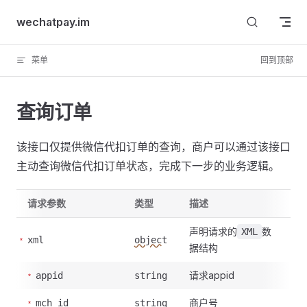
Skip to content
wechatpay.im
菜单
回到顶部
查询订单
该接口仅提供微信代扣订单的查询，商户可以通过该接口
主动查询微信代扣订单状态，完成下一步的业务逻辑。
请求参数
类型
描述
声明请求的
数
XML
xml
object
据结构
请求appid
appid
string
商户号
mch_id
string