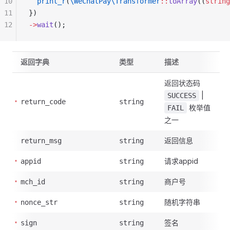
10
  print_r
(
\WeChatPay\Transformer
::
toArray
((
string
11
})
12
->
wait
();
返回字典
类型
描述
返回状态码
|
SUCCESS
return_code
string
枚举值
FAIL
之一
返回信息
return_msg
string
请求appid
appid
string
商户号
mch_id
string
随机字符串
nonce_str
string
签名
sign
string