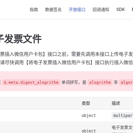
Main Navigation
指南
数据签名
开放接口
回调通知
SDK
子发票文件
票插入微信用户卡包】接口之前，需要先调用本接口上传电子发
请尽快调用【将电子发票插入微信用户卡包】接口执行插入微信
意
单词拼写，是
非
$.meta.digest_alogrithm
alogrithm
algor
类型
描述
object
multipar
电子发票文
object