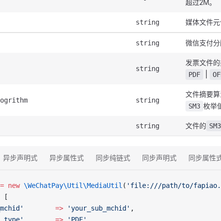
超过2M。
媒体文件元
string
微信支付分
string
发票文件的
string
|
PDF
OF
文件摘要算
ogrithm
string
枚举
SM3
文件的
string
SM3
异步声明式
异步属性式
同步纯链式
同步声明式
同步属性
=
 new
 \WeChatPay\Util\MediaUtil
(
'file:///path/to/fapiao.
 [
mchid'
        =>
 'your_sub_mchid'
,
_type'
        =>
 'PDF'
,