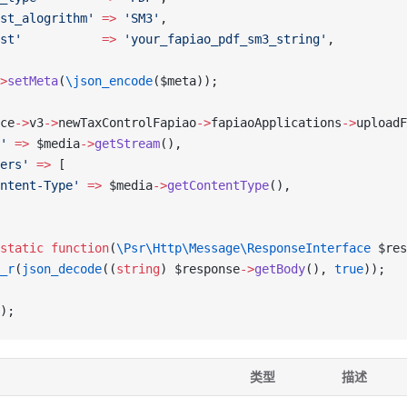
st_alogrithm'
 =>
 'SM3'
,
st'
           =>
 'your_fapiao_pdf_sm3_string'
,
>
setMeta
(
\json_encode
($meta));
ce
->
v3
->
newTaxControlFapiao
->
fapiaoApplications
->
uploadF
'
 =>
 $media
->
getStream
(),
ers'
 =>
 [
ntent-Type'
 =>
 $media
->
getContentType
(),
static
 function
(
\Psr\Http\Message\ResponseInterface
 $res
_r
(
json_decode
((
string
) $response
->
getBody
(), 
true
));
);
类型
描述