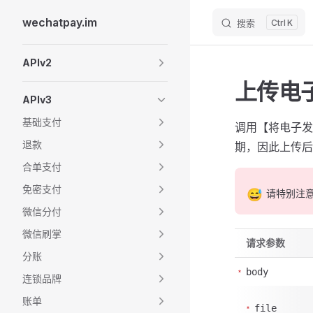
wechatpay.im
搜索
K
Skip to content
Sidebar Navigation
APIv2
上传电
APIv3
基础支付
调用【将电子发
退款
期，因此上传后
合单支付
免密支付
😅
请特别注
微信分付
微信刷掌
请求参数
分账
body
连锁品牌
账单
file