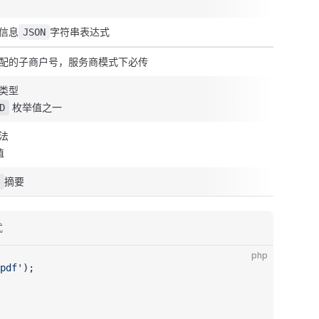
信息
字符串表达式
JSON
配的子商户号，服务商模式下必传
类型
枚举值之一
D
法
值
摘要
式
php
pdf'
);