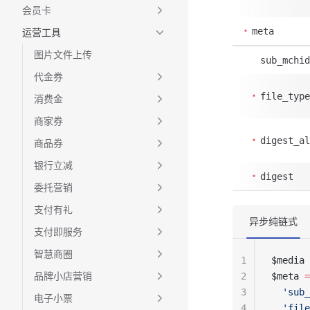
会员卡
meta
运营工具
图片文件上传
sub_mchid
代金券
file_type
消费金
商家券
digest_al
商品券
银行立减
digest
委托营销
支付有礼
异步纯链式
支付即服务
智慧商圈
1
$media 
品牌小店营销
2
$meta 
=
3
  'sub_
电子小票
4
  'file