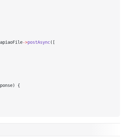
apiaoFile
->
postAsync
([
ponse) {