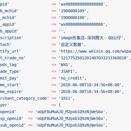
pid'
                  =>
 'wx8888888888888888'
,
b_mchid'
              =>
 '1900000109'
,
_mchid'
               =>
 '1900000100'
,
_appid'
               =>
 'wx8888888888888888'
,
b_appid'
              =>
 ''
,
scription'
            =>
 'image形象店-深圳腾大- QQ公仔'
,
tach'
                 =>
 '自定义数据'
,
tify_url'
             =>
 'https://www.weixin.qq.com/wxpa
t_trade_no'
           =>
 '1217752501201407033233368018'
,
ods_tag'
              =>
 'WXG'
,
ade_type'
             =>
 'JSAPI'
,
mit_pay'
              =>
 'no_credit'
,
me_start'
             =>
 '2018-06-08T10:34:56+08:00'
,
me_expire'
            =>
 '2018-06-08T10:34:56+08:00'
,
rchant_category_code'
 =>
 '1011'
,
yer'
                  =>
 [
openid'
     =>
 'oUpF8uMuAJO_M2pxb1Q9zNjWeS6o'
,
sp_openid'
  =>
 'oUpF8uMuAJO_M2pxb1Q9zNjWeS6o'
,
sub_openid'
 =>
 'oUpF8uMuAJO_M2pxb1Q9zNjWeS6o'
,