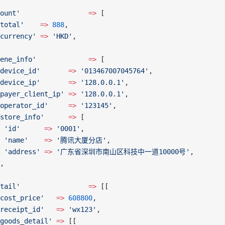
ount'
                 =>
 [
total'
    =>
 888
,
currency'
 =>
 'HKD'
,
ene_info'
             =>
 [
device_id'
       =>
 '013467007045764'
,
device_ip'
       =>
 '128.0.0.1'
,
payer_client_ip'
 =>
 '128.0.0.1'
,
operator_id'
     =>
 '123145'
,
store_info'
      =>
 [
 'id'
      =>
 '0001'
,
 'name'
    =>
 '腾讯大厦分店'
,
 'address'
 =>
 '广东省深圳市南山区科技中一道10000号'
,
,
tail'
                 =>
 [[
cost_price'
   =>
 608800
,
receipt_id'
   =>
 'wx123'
,
goods_detail'
 =>
 [[