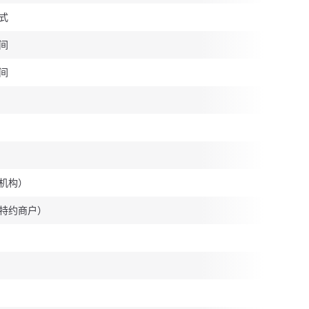
式
间
间
机构）
特约商户）