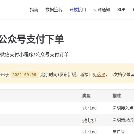
Main Navigation
指南
数据签名
开放接口
回调通知
SDK
/公众号支付下单
微信支付小程序/公众号支付订单
务已于
(北京时间)发布新版，新接口见
这里
，此文档仅做
2022.09.08
类型
描述
声明接入点
string
声明请求的
object
商户号
string