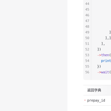
44
       
45
       
46
       
47
       
48
       
49
      ]
50
    ],]
51
  ],
52
])
53
->
then
(
54
  print
55
})
56
->
wait
(
返回字典
prepay_id