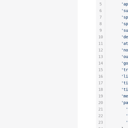
5
    'ap
6
    'su
7
    'sp
8
    'sp
9
    'su
10
    'de
11
    'at
12
    'no
13
    'ou
14
    'go
15
    'tr
16
    'li
17
    'ti
18
    'ti
19
    'me
20
    'pa
21
      '
22
      '
23
      '