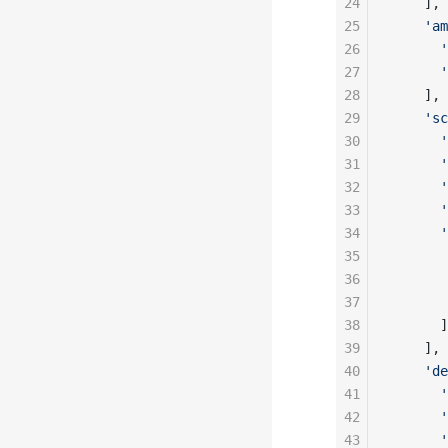
24
    ],
25
    'am
26
      '
27
      '
28
    ],
29
    'sc
30
      '
31
      '
32
      '
33
      '
34
      '
35
       
36
       
37
       
38
      ]
39
    ],
40
    'de
41
      '
42
      '
43
      '