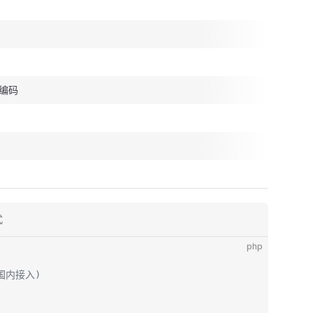
编码
式
php
(国内接入)