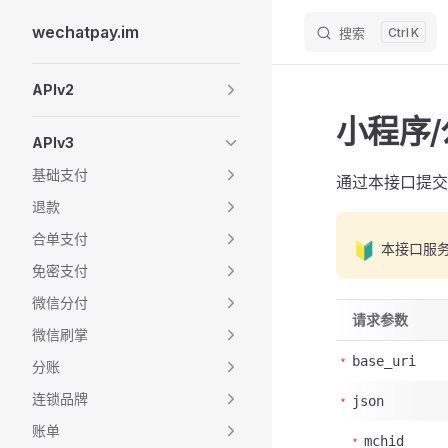
wechatpay.im
搜索
K
Skip to content
Sidebar Navigation
APIv2
小程序
APIv3
基础支付
通过本接口提交
退款
合单支付
🔰
本接口服
免密支付
微信分付
请求参数
微信刷掌
base_uri
分账
连锁品牌
json
账单
mchid