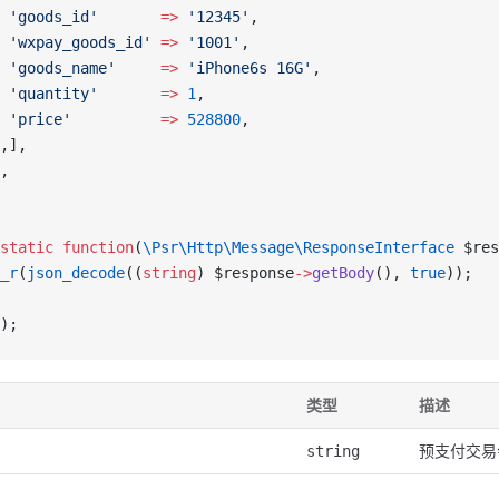
 'goods_id'
       =>
 '12345'
,
 'wxpay_goods_id'
 =>
 '1001'
,
 'goods_name'
     =>
 'iPhone6s 16G'
,
 'quantity'
       =>
 1
,
 'price'
          =>
 528800
,
,],
,
static
 function
(
\Psr\Http\Message\ResponseInterface
 $res
_r
(
json_decode
((
string
) $response
->
getBody
(), 
true
));
);
类型
描述
预支付交易
string