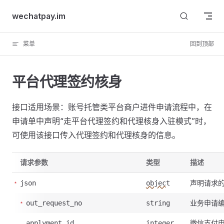
Skip to content
wechatpay.im
菜单
回到顶部
平台代理签约核身
接口适用场景：账号托管类平台商户进件申请流程中，在
申请单中声明“走平台代理签约和代理核身入驻模式”时，
可使用该接口传入代理签约和代理核身的信息。
请求参数
类型
描述
声明请求
json
object
业务申请
out_request_no
string
微信支付
applyment_id
integer