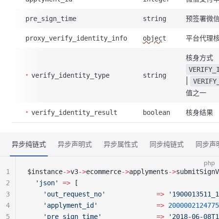
预签署微
pre_sign_time
string
平台代理
proxy_verify_identity_info
object
核身方式
VERIFY_
verify_identity_type
string
|
VERIFY
值之一
核身结果
verify_identity_result
boolean
异步纯链式
异步声明式
异步属性式
同步纯链式
同步声
php
1
$instance
->
v3
->
ecommerce
->
applyments
->
submitSignV
2
  'json'
 =>
 [
3
    'out_request_no'
             =>
 '1900013511_1
4
    'applyment_id'
               =>
 2000002124775
5
    'pre_sign_time'
              =>
 '2018-06-08T1