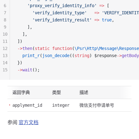
6
    'proxy_verify_identity_info'
 =>
 [
7
      'verify_identity_type'
   =>
 'VERIFY_IDENTIT
8
      'verify_identity_result'
 =>
 true
,
9
    ],
10
  ],
11
])
12
->
then
(
static
 function
(
\Psr\Http\Message\Response
13
  print_r
(
json_decode
((
string
) $response
->
getBody
14
})
15
->
wait
();
返回字典
类型
描述
微信支付申请单号
applyment_id
integer
参阅
官方文档