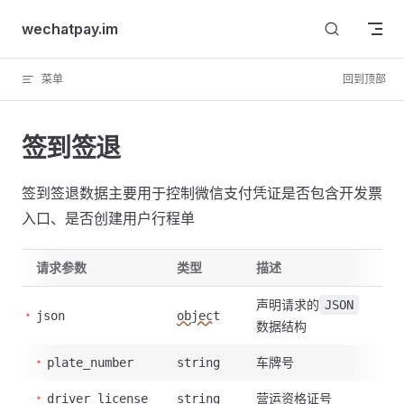
Skip to content
wechatpay.im
菜单
回到顶部
签到签退
签到签退数据主要用于控制微信支付凭证是否包含开发票
入口、是否创建用户行程单
请求参数
类型
描述
声明请求的
JSON
json
object
数据结构
车牌号
plate_number
string
营运资格证号
driver_license
string