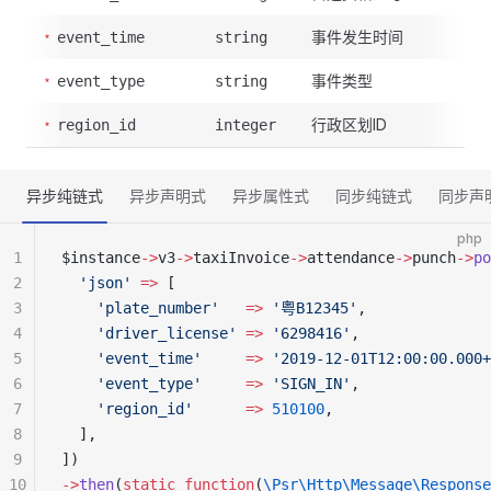
事件发生时间
event_time
string
事件类型
event_type
string
行政区划ID
region_id
integer
异步纯链式
异步声明式
异步属性式
同步纯链式
同步声
php
1
$instance
->
v3
->
taxiInvoice
->
attendance
->
punch
->
po
2
  'json'
 =>
 [
3
    'plate_number'
   =>
 '粤B12345'
,
4
    'driver_license'
 =>
 '6298416'
,
5
    'event_time'
     =>
 '2019-12-01T12:00:00.000+
6
    'event_type'
     =>
 'SIGN_IN'
,
7
    'region_id'
      =>
 510100
,
8
  ],
9
])
10
->
then
(
static
 function
(
\Psr\Http\Message\Response