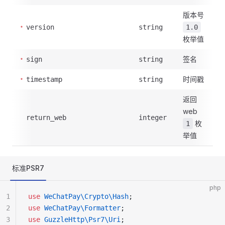
版本号
version
string
1.0
枚举值
签名
sign
string
时间戳
timestamp
string
返回
web
return_web
integer
枚
1
举值
标准PSR7
php
1
use
 WeChatPay\Crypto\Hash
;
2
use
 WeChatPay\Formatter
;
3
use
 GuzzleHttp\Psr7\Uri
;