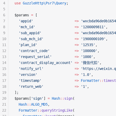
4
use
 GuzzleHttp\Psr7\Query
;
5
6
$params 
=
 [
7
  'appid'
                    =>
 'wxcbda96de0b1654
8
  'mch_id'
                   =>
 '1200009811'
,
9
  'sub_appid'
                =>
 'wxcbda96de0b1654
10
  'sub_mch_id'
               =>
 '1900000109'
,
11
  'plan_id'
                  =>
 '12535'
,
12
  'contract_code'
            =>
 '100000'
,
13
  'request_serial'
           =>
 '1000'
,
14
  'contract_display_account'
 =>
 '微信代扣'
,
15
  'notify_url'
               =>
 'https://weixin.q
16
  'version'
                  =>
 '1.0'
,
17
  'timestamp'
                =>
 Formatter
::
timest
18
  'return_web'
               =>
 '1'
,
19
];
20
$params[
'sign'
] 
=
 Hash
::
sign
(
21
  Hash
::
ALGO_MD5
,
22
  Formatter
::
queryStringLike
(