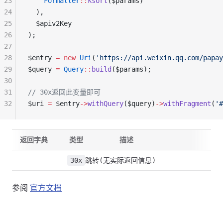
23
    Formatter
::
ksort
($params)
24
  ),
25
  $apiv2Key
26
);
27
28
$entry 
=
 new
 Uri
(
'https://api.weixin.qq.com/papay
29
$query 
=
 Query
::
build
($params);
30
31
// 30x返回此变量即可
32
$uri 
=
 $entry
->
withQuery
($query)
->
withFragment
(
'#
返回字典
类型
描述
30x
跳转(无实际返回信息)
参阅
官方文档