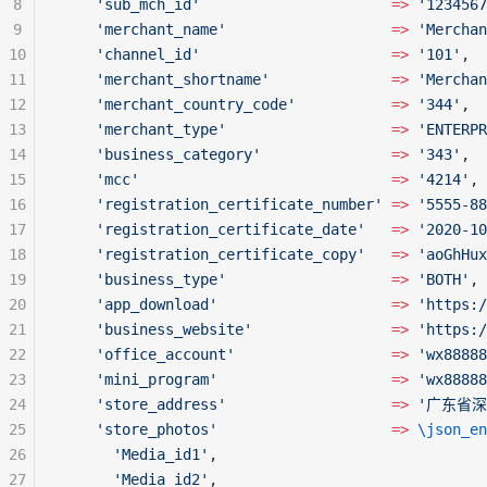
8
    'sub_mch_id'
                      =>
 '1234567
9
    'merchant_name'
                   =>
 'Merchan
10
    'channel_id'
                      =>
 '101'
,
11
    'merchant_shortname'
              =>
 'Merchan
12
    'merchant_country_code'
           =>
 '344'
,
13
    'merchant_type'
                   =>
 'ENTERPR
14
    'business_category'
               =>
 '343'
,
15
    'mcc'
                             =>
 '4214'
,
16
    'registration_certificate_number'
 =>
 '5555-88
17
    'registration_certificate_date'
   =>
 '2020-10
18
    'registration_certificate_copy'
   =>
 'aoGhHux
19
    'business_type'
                   =>
 'BOTH'
,
20
    'app_download'
                    =>
 'https:/
21
    'business_website'
                =>
 'https:/
22
    'office_account'
                  =>
 'wx88888
23
    'mini_program'
                    =>
 'wx88888
24
    'store_address'
                   =>
 '广东省深
25
    'store_photos'
                    =>
 \json_en
26
      'Media_id1'
,
27
      'Media_id2'
,