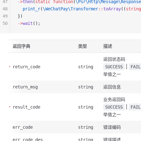
47
->
then
(
static
 function
(
\Psr\Http\Message\Response
48
  print_r
(
\WeChatPay\Transformer
::
toArray
((
string
49
})
50
->
wait
();
返回字典
类型
描述
返回状态码
|
return_code
string
SUCCESS
FAIL
举值之一
返回信息
return_msg
string
业务返回码
|
result_code
string
SUCCESS
FAIL
举值之一
错误编码
err_code
string
错误描述
err_code_des
string