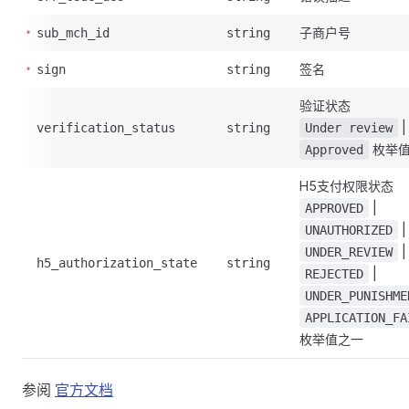
子商户号
sub_mch_id
string
签名
sign
string
验证状态
|
verification_status
string
Under review
枚举
Approved
H5支付权限状态
|
APPROVED
|
UNAUTHORIZED
|
UNDER_REVIEW
h5_authorization_state
string
|
REJECTED
UNDER_PUNISHME
APPLICATION_FA
枚举值之一
参阅
官方文档