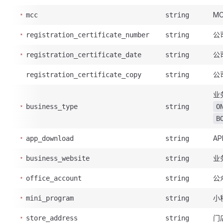
M
mcc
string
公
registration_certificate_number
string
公
registration_certificate_date
string
公
registration_certificate_copy
string
业
business_type
string
O
B
A
app_download
string
业
business_website
string
公
office_account
string
小
mini_program
string
门
store_address
string