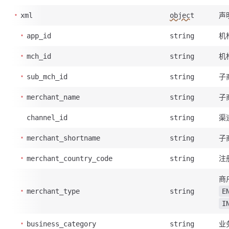
声
xml
object
机构
app_id
string
机
mch_id
string
子
sub_mch_id
string
子
merchant_name
string
渠
channel_id
string
子
merchant_shortname
string
注
merchant_country_code
string
商
merchant_type
string
E
I
业
business_category
string