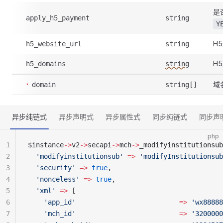
是
apply_h5_payment
string
Y
H
h5_website_url
string
H
h5_domains
string
域
domain
string[]
异步纯链式
异步声明式
异步属性式
同步纯链式
同步声
php
1
$instance
->
v2
->
secapi
->
mch
->
_modifyinstitutionsub
2
  'modifyinstitutionsub'
 =>
 'modifyInstitutionsub
3
  'security'
 =>
 true
,
4
  'nonceless'
 =>
 true
,
5
  'xml'
 =>
 [
6
    'app_id'
                          =>
 'wx88888
7
    'mch_id'
                          =>
 '3200000