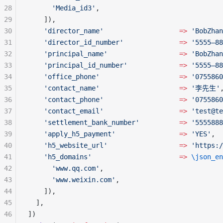
28
      'Media_id3'
,
29
    ]),
30
    'director_name'
                   =>
 'BobZhan
31
    'director_id_number'
              =>
 '5555—88
32
    'principal_name'
                  =>
 'BobZhan
33
    'principal_id_number'
             =>
 '5555—88
34
    'office_phone'
                    =>
 '0755860
35
    'contact_name'
                    =>
 '李先生'
36
    'contact_phone'
                   =>
 '0755860
37
    'contact_email'
                   =>
 'test@te
38
    'settlement_bank_number'
          =>
 '5555888
39
    'apply_h5_payment'
                =>
 'YES'
,
40
    'h5_website_url'
                  =>
 'https:/
41
    'h5_domains'
                      =>
 \json_en
42
      'www.qq.com'
,
43
      'www.weixin.com'
,
44
    ]),
45
  ],
46
])