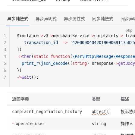
异步纯链式
异步声明式
异步属性式
同步纯链式
同步声
php
1
$instance
->
v3
->
merchantService
->
complaints
->
_tran
2
  'transaction_id'
 =>
 '42000004042019090691175825
3
])
4
->
then
(
static
 function
(
\Psr\Http\Message\Response
5
  print_r
(
json_decode
((
string
) $response
->
getBody
6
})
7
->
wait
();
返回字典
类型
描述
投诉协
complaint_negotiation_history
object[]
操作人
operate_user
string