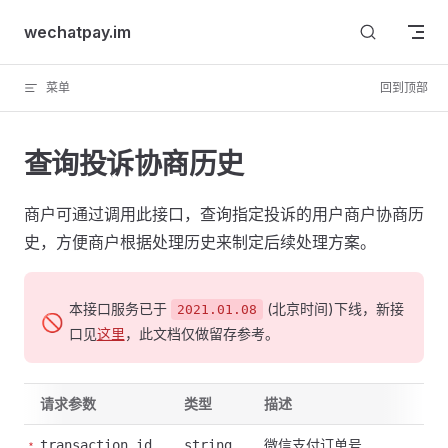
Skip to content
wechatpay.im
菜单
回到顶部
查询投诉协商历史
商户可通过调用此接口，查询指定投诉的用户商户协商历
史，方便商户根据处理历史来制定后续处理方案。
本接口服务已于
(北京时间)下线，新接
2021.01.08
🚫
口见
这里
，此文档仅做留存参考。
请求参数
类型
描述
微信支付订单号
transaction_id
string