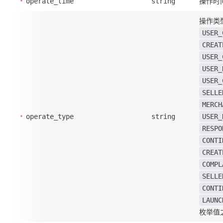
操作时
operate_time
string
操作类
USER_
CREAT
USER_
USER_
USER_
SELLE
MERCH
operate_type
string
USER_
RESPO
CONTI
CREAT
COMPL
SELLE
CONTI
LAUNC
枚举值