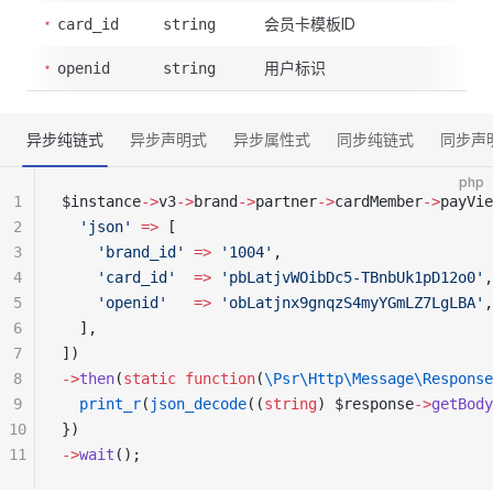
会员卡模板ID
card_id
string
用户标识
openid
string
异步纯链式
异步声明式
异步属性式
同步纯链式
同步声
php
1
$instance
->
v3
->
brand
->
partner
->
cardMember
->
payVie
2
  'json'
 =>
 [
3
    'brand_id'
 =>
 '1004'
,
4
    'card_id'
  =>
 'pbLatjvWOibDc5-TBnbUk1pD12o0'
,
5
    'openid'
   =>
 'obLatjnx9gnqzS4myYGmLZ7LgLBA'
,
6
  ],
7
])
8
->
then
(
static
 function
(
\Psr\Http\Message\Response
9
  print_r
(
json_decode
((
string
) $response
->
getBody
10
})
11
->
wait
();