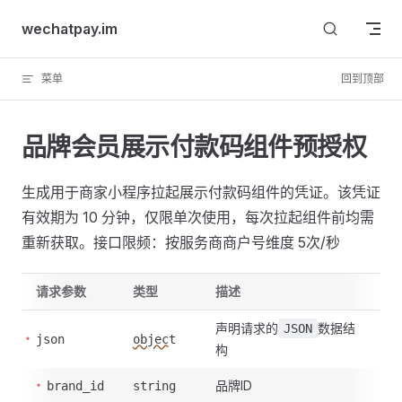
Skip to content
wechatpay.im
菜单
回到顶部
品牌会员展示付款码组件预授权
生成用于商家小程序拉起展示付款码组件的凭证。该凭证
有效期为 10 分钟，仅限单次使用，每次拉起组件前均需
重新获取。接口限频：按服务商商户号维度 5次/秒
请求参数
类型
描述
声明请求的
数据结
JSON
json
object
构
品牌ID
brand_id
string