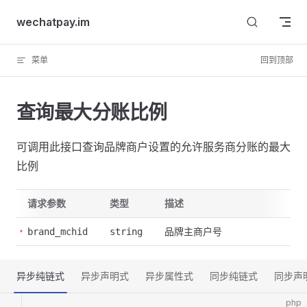
Skip to content
wechatpay.im
菜单
回到顶部
查询最大分账比例
可调用此接口查询品牌商户设置的允许服务商分账的最大
比例
请求参数
类型
描述
品牌主商户号
brand_mchid
string
异步纯链式
异步声明式
异步属性式
同步纯链式
同步声
php