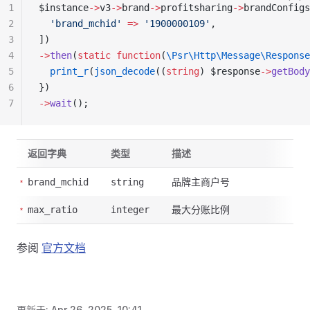
1
$instance
->
v3
->
brand
->
profitsharing
->
brandConfigs
2
  'brand_mchid'
 =>
 '1900000109'
,
3
])
4
->
then
(
static
 function
(
\Psr\Http\Message\Response
5
  print_r
(
json_decode
((
string
) $response
->
getBody
6
})
7
->
wait
();
返回字典
类型
描述
品牌主商户号
brand_mchid
string
最大分账比例
max_ratio
integer
参阅
官方文档
更新于:
Apr 26, 2025, 10:41