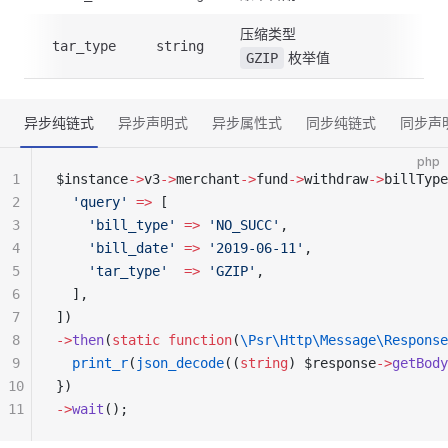
压缩类型
tar_type
string
枚举值
GZIP
异步纯链式
异步声明式
异步属性式
同步纯链式
同步声
php
1
$instance
->
v3
->
merchant
->
fund
->
withdraw
->
billType
2
  'query'
 =>
 [
3
    'bill_type'
 =>
 'NO_SUCC'
,
4
    'bill_date'
 =>
 '2019-06-11'
,
5
    'tar_type'
  =>
 'GZIP'
,
6
  ],
7
])
8
->
then
(
static
 function
(
\Psr\Http\Message\Response
9
  print_r
(
json_decode
((
string
) $response
->
getBody
10
})
11
->
wait
();