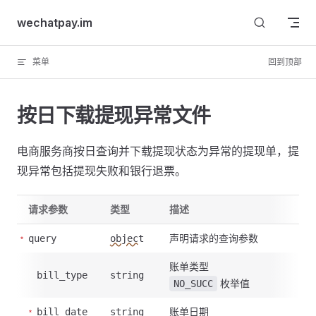
Skip to content
wechatpay.im
菜单
回到顶部
按日下载提现异常文件
电商服务商按日查询并下载提现状态为异常的提现单，提
现异常包括提现失败和银行退票。
请求参数
类型
描述
声明请求的查询参数
query
object
账单类型
bill_type
string
枚举值
NO_SUCC
账单日期
bill_date
string