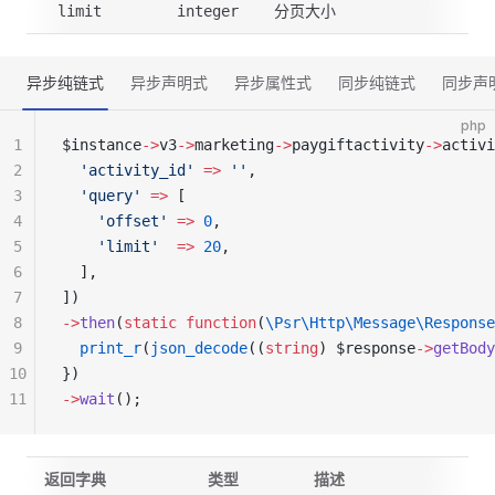
分页大小
limit
integer
异步纯链式
异步声明式
异步属性式
同步纯链式
同步声
php
1
$instance
->
v3
->
marketing
->
paygiftactivity
->
activi
2
  'activity_id'
 =>
 ''
,
3
  'query'
 =>
 [
4
    'offset'
 =>
 0
,
5
    'limit'
  =>
 20
,
6
  ],
7
])
8
->
then
(
static
 function
(
\Psr\Http\Message\Response
9
  print_r
(
json_decode
((
string
) $response
->
getBody
10
})
11
->
wait
();
返回字典
类型
描述