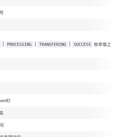
号
|
|
|
枚举值之
PROCESSING
TRANSFERING
SUCCESS
enID
名
间