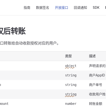
Main Navigation
指南
数据签名
开放接口
回调通知
SDK
权后转账
口转账给自动收款授权对应的用户。
类型
描述
声明请求的
object
商户AppID
string
商户单号
o
string
收款用户姓
string
转账金额
mount
number