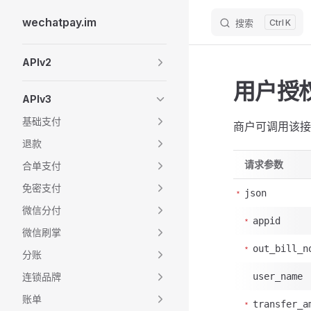
wechatpay.im
搜索
K
Skip to content
Sidebar Navigation
APIv2
用户授
APIv3
基础支付
商户可调用该接
退款
请求参数
合单支付
免密支付
json
微信分付
appid
微信刷掌
out_bill_n
分账
连锁品牌
user_name
账单
transfer_a