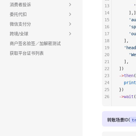
消费者投诉
13
      '
14
    ],]
委托代扣
15
    'au
微信支付分
16
    'sp
跨境/全球
17
    'ou
18
  ],
商户签名验签／加解密测试
19
  'head
获取平台证书列表
20
    'We
21
  ],
22
])
23
->
then
(
24
  print
25
})
26
->
wait
(
转账场景ID(
t