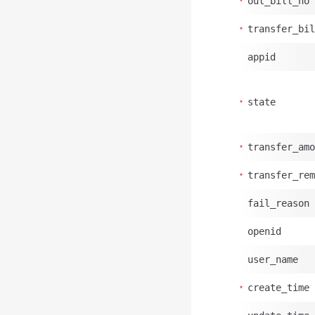
out_bill_no
transfer_bil
appid
state
transfer_amo
transfer_rem
fail_reason
openid
user_name
create_time