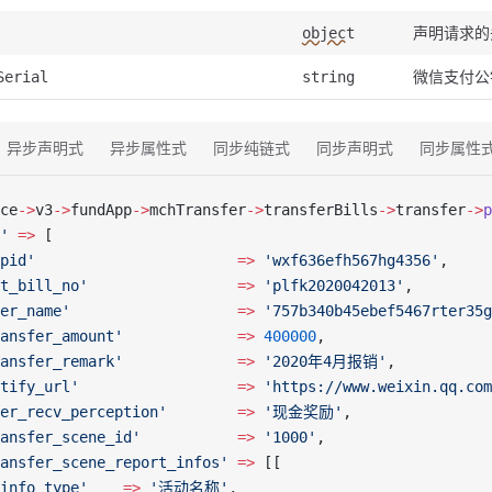
声明请求的
object
微信支付公
Serial
string
异步声明式
异步属性式
同步纯链式
同步声明式
同步属性
ce
->
v3
->
fundApp
->
mchTransfer
->
transferBills
->
transfer
->
p
'
 =>
 [
pid'
                       =>
 'wxf636efh567hg4356'
,
t_bill_no'
                 =>
 'plfk2020042013'
,
er_name'
                   =>
 '757b340b45ebef5467rter35g
ansfer_amount'
             =>
 400000
,
ansfer_remark'
             =>
 '2020年4月报销'
,
tify_url'
                  =>
 'https://www.weixin.qq.com
er_recv_perception'
        =>
 '现金奖励'
,
ansfer_scene_id'
           =>
 '1000'
,
ansfer_scene_report_infos'
 =>
 [[
info_type'
    =>
 '活动名称'
,