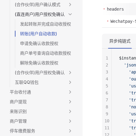
(合作伙伴)用户确认模式
headers
(直连商户)用户授权免确认
Wechatpay-
发起转账并完成自动收授权
转账(用户自动收款)
异步纯链式
申请免确认收款授权
商户单号查询自动收款授权
1
$instan
解除免确认收款授权
2
  'json
3
    'ap
(合作伙伴)用户授权免确认
4
    'ou
互联QQ钱包
5
    'us
平台收付通
6
    'tr
7
    'tr
商户提现
8
    'no
来账识别
9
    'us
商户管理
10
    'tr
11
    'tr
停车缴费服务
12
      '