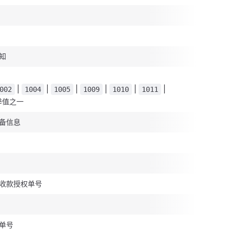
知
|
|
|
|
|
|
002
1004
1005
1009
1010
1011
举值之一
备信息
收款授权单号
单号