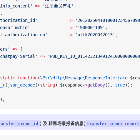
info_content'
 =>
 '注册会员有礼'
,
,
thorization_id'
            =>
 '2012025041010001234567890
onsor_mchid'
               =>
 '1900001109'
,
t_authorization_no'
        =>
 'plfk2020042013'
,
ers'
 =>
 [
chatpay-Serial'
 =>
 'PUB_KEY_ID_0114232134912410000000000
static
 function
(
\Psr\Http\Message\ResponseInterface
 $res
_r
(
json_decode
((
string
) $response
->
getBody
(), 
true
));
);
) 及 转账场景报备信息(
ransfer_scene_id
transfer_scene_report