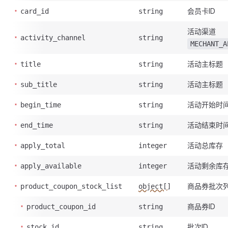
会员卡ID
card_id
string
活动渠道
activity_channel
string
MECHANT_A
活动主标题
title
string
活动主标题
sub_title
string
活动开始时
begin_time
string
活动结束时
end_time
string
活动总库存
apply_total
integer
活动剩余库
apply_available
integer
商品券批次
product_coupon_stock_list
object[]
商品券ID
product_coupon_id
string
批次ID
stock_id
string