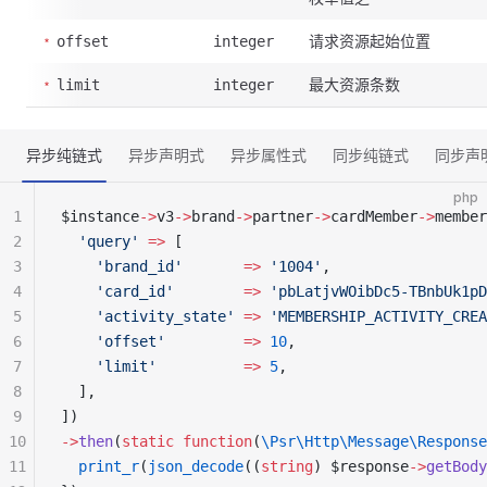
请求资源起始位置
offset
integer
最大资源条数
limit
integer
异步纯链式
异步声明式
异步属性式
同步纯链式
同步声
php
1
$instance
->
v3
->
brand
->
partner
->
cardMember
->
member
2
  'query'
 =>
 [
3
    'brand_id'
       =>
 '1004'
,
4
    'card_id'
        =>
 'pbLatjvWOibDc5-TBnbUk1pD
5
    'activity_state'
 =>
 'MEMBERSHIP_ACTIVITY_CREA
6
    'offset'
         =>
 10
,
7
    'limit'
          =>
 5
,
8
  ],
9
])
10
->
then
(
static
 function
(
\Psr\Http\Message\Response
11
  print_r
(
json_decode
((
string
) $response
->
getBody