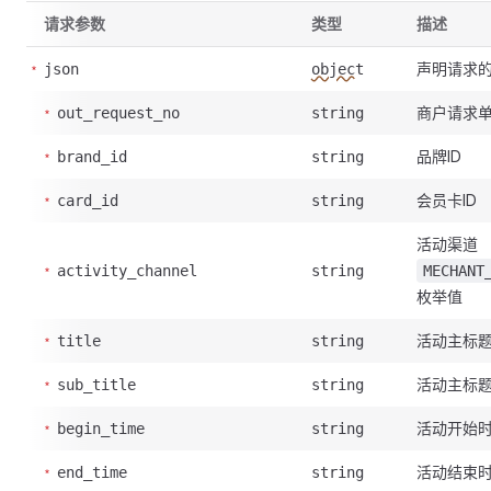
请求参数
类型
描述
声明请求
json
object
商户请求
out_request_no
string
品牌ID
brand_id
string
会员卡ID
card_id
string
活动渠道
activity_channel
string
MECHANT
枚举值
活动主标
title
string
活动主标
sub_title
string
活动开始
begin_time
string
活动结束
end_time
string