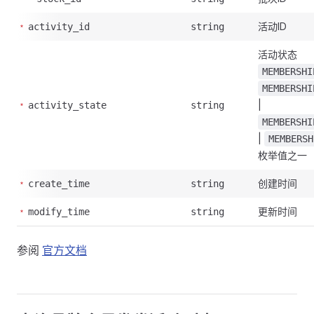
活动ID
activity_id
string
活动状态
MEMBERSHI
MEMBERSHI
|
activity_state
string
MEMBERSHI
|
MEMBERSH
枚举值之一
创建时间
create_time
string
更新时间
modify_time
string
参阅
官方文档