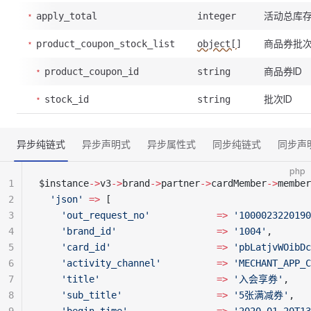
活动总库
apply_total
integer
商品券批
product_coupon_stock_list
object[]
商品券ID
product_coupon_id
string
批次ID
stock_id
string
异步纯链式
异步声明式
异步属性式
同步纯链式
同步声
php
1
$instance
->
v3
->
brand
->
partner
->
cardMember
->
member
2
  'json'
 =>
 [
3
    'out_request_no'
            =>
 '1000023220190
4
    'brand_id'
                  =>
 '1004'
,
5
    'card_id'
                   =>
 'pbLatjvWOibDc
6
    'activity_channel'
          =>
 'MECHANT_APP_C
7
    'title'
                     =>
 '入会享券'
,
8
    'sub_title'
                 =>
 '5张满减券'
,