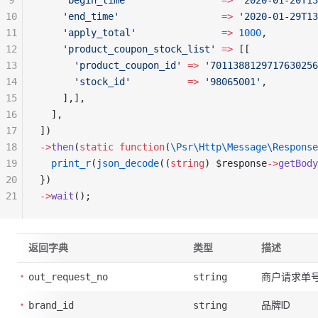
9
    'begin_time'
                =>
 '2020-01-20T13
10
    'end_time'
                  =>
 '2020-01-29T13
11
    'apply_total'
               =>
 1000
,
12
    'product_coupon_stock_list'
 =>
 [[
13
      'product_coupon_id'
 =>
 '7011388129717630256
14
      'stock_id'
          =>
 '98065001'
,
15
    ],],
16
  ],
17
])
18
->
then
(
static
 function
(
\Psr\Http\Message\Response
19
  print_r
(
json_decode
((
string
) $response
->
getBody
20
})
21
->
wait
();
返回字典
类型
描述
商户请求单
out_request_no
string
品牌ID
brand_id
string