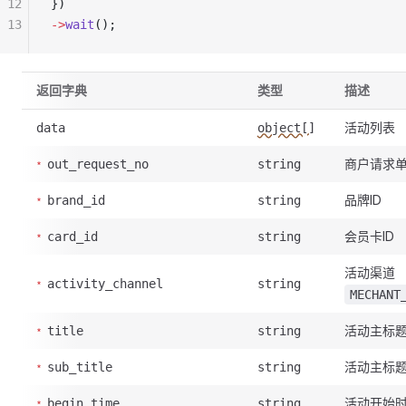
12
})
13
->
wait
();
返回字典
类型
描述
活动列表
data
object[]
商户请求
out_request_no
string
品牌ID
brand_id
string
会员卡ID
card_id
string
活动渠道
activity_channel
string
MECHANT
活动主标
title
string
活动主标
sub_title
string
活动开始
begin_time
string