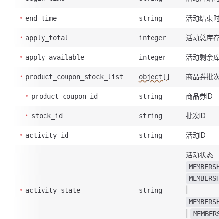
活动结束
end_time
string
活动总库
apply_total
integer
活动剩余
apply_available
integer
商品券批
product_coupon_stock_list
object[]
商品券ID
product_coupon_id
string
批次ID
stock_id
string
活动ID
activity_id
string
活动状态
MEMBERS
MEMBERS
|
activity_state
string
MEMBERS
|
MEMBER