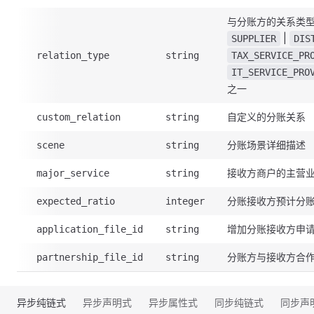
与分账方的关系类
|
SUPPLIER
DIS
relation_type
string
TAX_SERVICE_PR
IT_SERVICE_PRO
之一
自定义的分账关系
custom_relation
string
分账场景详细描述
scene
string
接收方商户的主营
major_service
string
分账接收方预计分
expected_ratio
integer
增加分账接收方申请
application_file_id
string
分账方与接收方合作
partnership_file_id
string
异步纯链式
异步声明式
异步属性式
同步纯链式
同步声