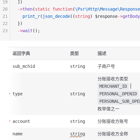
19
])
20
->
then
(
static
 function
(
\Psr\Http\Message\Response
21
  print_r
(
json_decode
((
string
) $response
->
getBody
22
})
23
->
wait
();
返回字典
类型
描述
子商户号
sub_mchid
string
分账接收方类型
|
MERCHANT_ID
type
string
PERSONAL_OPENID
PERSONAL_SUB_OPE
枚举值之一
分账接收方账号
account
string
分账接收方全称
name
string