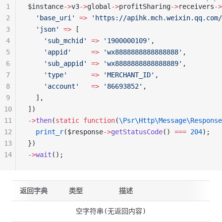
1
$instance
->
v3
->
global
->
profitSharing
->
receivers
->
2
  'base_uri'
 =>
 'https://apihk.mch.weixin.qq.com/
3
  'json'
 =>
 [
4
    'sub_mchid'
 =>
 '1900000109'
,
5
    'appid'
     =>
 'wx8888888888888888'
,
6
    'sub_appid'
 =>
 'wx8888888888888889'
,
7
    'type'
      =>
 'MERCHANT_ID'
,
8
    'account'
   =>
 '86693852'
,
9
  ],
10
])
11
->
then
(
static
 function
(
\Psr\Http\Message\Response
12
  print_r
($response
->
getStatusCode
() 
===
 204
);
13
})
14
->
wait
();
返回字典
类型
描述
空字符串(无返回内容)