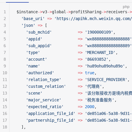
php
1
$instance
->
v3
->
global
->
profitSharing
->
receivers
->
2
  'base_uri'
 =>
 'https://apihk.mch.weixin.qq.com/
3
  'json'
 =>
 [
4
    'sub_mchid'
           =>
 '1900000109'
,
5
    'appid'
               =>
 'wx8888888888888888'
6
    'sub_appid'
           =>
 'wx8888888888888889'
7
    'type'
                =>
 'MERCHANT_ID'
,
8
    'account'
             =>
 '86693852'
,
9
    'name'
                =>
 'hu89ohu89ohu89o'
,
10
    'authorized'
          =>
 true
,
11
    'relation_type'
       =>
 'SERVICE_PROVIDER'
,
12
    'custom_relation'
     =>
 '代理商'
,
13
    'scene'
               =>
 '该分账接收方是境内税
14
    'major_service'
       =>
 '税务准备服务'
,
15
    'expected_ratio'
      =>
 2000
,
16
    'application_file_id'
 =>
 'de851a06-5a38-9d31-
17
    'partnership_file_id'
 =>
 'de851a06-5a38-9d31-
18
  ],