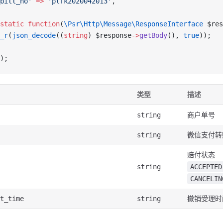
bill_no'
 =>
 'plfk2020042013'
,
static
 function
(
\Psr\Http\Message\ResponseInterface
 $res
_r
(
json_decode
((
string
) $response
->
getBody
(), 
true
));
);
类型
描述
商户单号
string
微信支付转
string
赔付状态
string
ACCEPTED
CANCELIN
撤销受理时
t_time
string