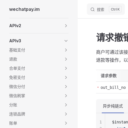
wechatpay.im
搜索
K
Skip to content
Sidebar Navigation
APIv2
请求撤
APIv3
基础支付
商户可通过该接
退款
退款等操作，以
合单支付
请求参数
免密支付
微信分付
out_bill_no
微信刷掌
分账
异步纯链式
连锁品牌
1
$instan
账单