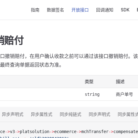
Main Navigation
指南
数据签名
开放接口
回调通知
SDK
销赔付
口撤销赔付，在用户确认收款之前可以通过该接口撤销赔付。该
最终查询单据返回状态为准。
类型
描述
商户单号
string
异步声明式
异步属性式
同步纯链式
同步声明式
同步属性
ce
->
v3
->
platsolution
->
ecommerce
->
mchTransfer
->
compensate