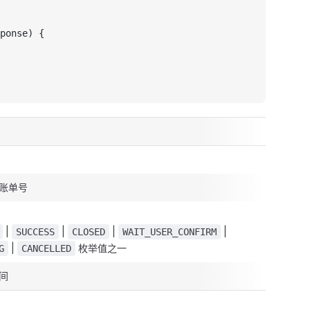
ponse) {
账单号
|
|
|
|
SUCCESS
CLOSED
WAIT_USER_CONFIRM
|
枚举值之一
G
CANCELLED
间