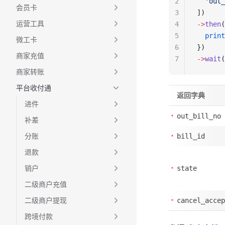
2
  'out_
会员卡
3
])
运营工具
4
->
then
(
5
  print
微工卡
6
})
商家充值
7
->
wait
(
商家转账
平台收付通
返回字典
进件
out_bill_no
补差
分账
bill_id
退款
销户
state
二级商户充值
二级商户提现
cancel_accep
跨境付款