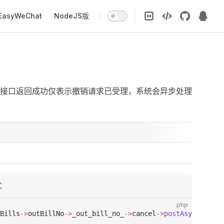
EasyWeChat
NodeJS版
接口返回成功仅表示撤销请求已受理，系统会异步处理
式
php
Bills
->
outBillNo
->
_out_bill_no_
->
cancel
->
postAsync
([