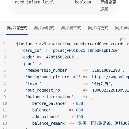
等级变更
need_inform_level
boolean
通知
异步纯链式
异步声明式
异步属性式
同步纯链式
同步声
php
1
$instance
->
v3
->
marketing
->
membercardOpen
->
cards
->
2
  'card_id'
 =>
 'pbLatjvWOibDc5-TBnbUk1pD12o0'
,
3
  'code'
 =>
 '478515832665'
,
4
  'json'
 =>
 [
5
    'membership_number'
      =>
 '316510891298'
,
6
    'background_picture_url'
 =>
 'https://wxpaylog
7
    'level'
                  =>
 '钻石会员'
,
8
    'out_request_no'
         =>
 '1000023220190901
9
    'balance_information'
    =>
 [
10
      'before_balance'
 =>
 888
,
11
      'balance'
        =>
 888
,
12
      'add_balance'
    =>
 100
,
13
      'balance_remark'
 =>
 '购买一杯珍珠奶茶，消耗30