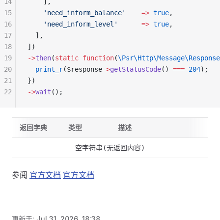
14
    ],
15
    'need_inform_balance'
    =>
 true
,
16
    'need_inform_level'
      =>
 true
,
17
  ],
18
])
19
->
then
(
static
 function
(
\Psr\Http\Message\Response
20
  print_r
($response
->
getStatusCode
() 
===
 204
);
21
})
22
->
wait
();
返回字典
类型
描述
空字符串(无返回内容)
参阅
官方文档
官方文档
更新于:
Jul 31, 2026, 18:38