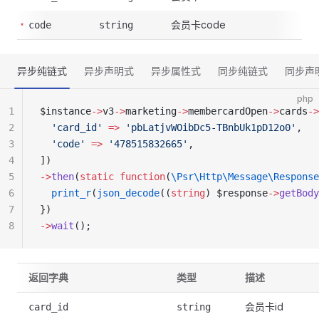
会员卡code
code
string
异步纯链式
异步声明式
异步属性式
同步纯链式
同步声
php
1
$instance
->
v3
->
marketing
->
membercardOpen
->
cards
->
2
  'card_id'
 =>
 'pbLatjvWOibDc5-TBnbUk1pD12o0'
,
3
  'code'
 =>
 '478515832665'
,
4
])
5
->
then
(
static
 function
(
\Psr\Http\Message\Response
6
  print_r
(
json_decode
((
string
) $response
->
getBody
7
})
8
->
wait
();
返回字典
类型
描述
会员卡id
card_id
string