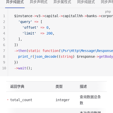
异步纯链式
异步声明式
异步属性式
同步纯链式
同步声
php
1
$instance
->
v3
->
capital
->
capitallhh
->
banks
->
corpor
2
  'query'
 =>
 [
3
    'offset'
 =>
 0
,
4
    'limit'
  =>
 200
,
5
  ],
6
])
7
->
then
(
static
 function
(
\Psr\Http\Message\Response
8
  print_r
(
json_decode
((
string
) $response
->
getBody
9
})
10
->
wait
();
返回字典
类型
描述
查询数据总条
total_count
integer
数
本次查询数据