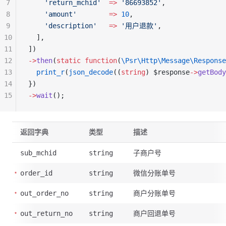
7
    'return_mchid'
  =>
 '86693852'
,
8
    'amount'
        =>
 10
,
9
    'description'
   =>
 '用户退款'
,
10
  ],
11
])
12
->
then
(
static
 function
(
\Psr\Http\Message\Response
13
  print_r
(
json_decode
((
string
) $response
->
getBody
14
})
15
->
wait
();
返回字典
类型
描述
子商户号
sub_mchid
string
微信分账单号
order_id
string
商户分账单号
out_order_no
string
商户回退单号
out_return_no
string