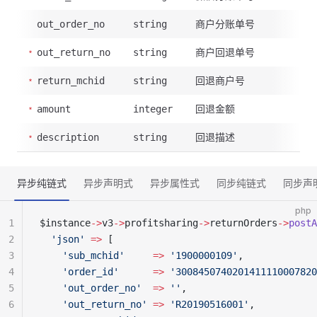
商户分账单号
out_order_no
string
商户回退单号
out_return_no
string
回退商户号
return_mchid
string
回退金额
amount
integer
回退描述
description
string
异步纯链式
异步声明式
异步属性式
同步纯链式
同步声
php
1
$instance
->
v3
->
profitsharing
->
returnOrders
->
postA
2
  'json'
 =>
 [
3
    'sub_mchid'
     =>
 '1900000109'
,
4
    'order_id'
      =>
 '3008450740201411110007820
5
    'out_order_no'
  =>
 ''
,
6
    'out_return_no'
 =>
 'R20190516001'
,