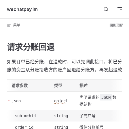
Skip to content
wechatpay.im
菜单
回到顶部
请求分账回退
如果订单已经分账，在退款时，可以先调此接口，将已分
账的资金从分账接收方的账户回退给分账方，再发起退款
请求参数
类型
描述
声明请求的
数
JSON
json
object
据结构
子商户号
sub_mchid
string
微信分账单号
order_id
string