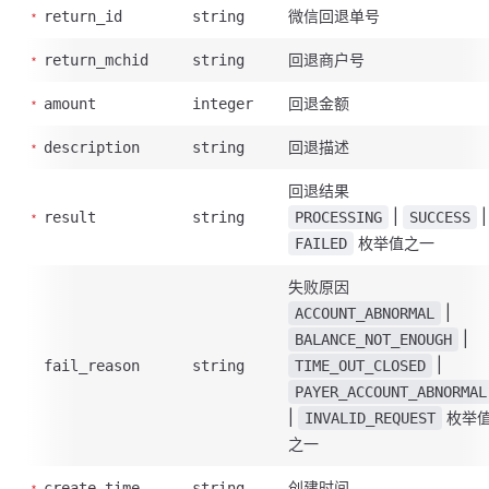
微信回退单号
return_id
string
回退商户号
return_mchid
string
回退金额
amount
integer
回退描述
description
string
回退结果
|
|
result
string
PROCESSING
SUCCESS
枚举值之一
FAILED
失败原因
|
ACCOUNT_ABNORMAL
|
BALANCE_NOT_ENOUGH
|
fail_reason
string
TIME_OUT_CLOSED
PAYER_ACCOUNT_ABNORMAL
|
枚举
INVALID_REQUEST
之一
创建时间
create_time
string