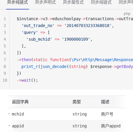
异步纯链式
异步声明式
异步属性式
同步纯链式
同步声
php
1
$instance
->
v3
->
eduschoolpay
->
transactions
->
outTra
2
  'out_trade_no'
 =>
 '201407033233368018'
,
3
  'query'
 =>
 [
4
    'sub_mchid'
 =>
 '1900000109'
,
5
  ],
6
])
7
->
then
(
static
 function
(
\Psr\Http\Message\Response
8
  print_r
(
json_decode
((
string
) $response
->
getBody
9
})
10
->
wait
();
返回字典
类型
描述
商户号
mchid
string
商户appid
appid
string