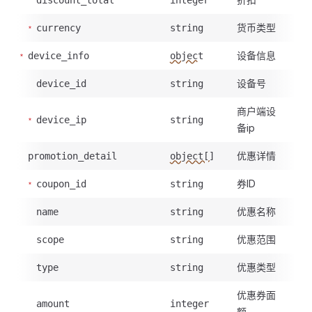
discount_total
integer
货币类型
currency
string
设备信息
device_info
object
设备号
device_id
string
商户端设
device_ip
string
备ip
优惠详情
promotion_detail
object[]
券ID
coupon_id
string
优惠名称
name
string
优惠范围
scope
string
优惠类型
type
string
优惠券面
amount
integer
额