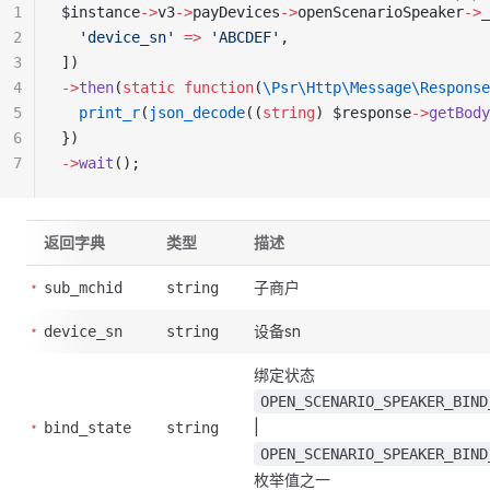
1
$instance
->
v3
->
payDevices
->
openScenarioSpeaker
->
_
2
  'device_sn'
 =>
 'ABCDEF'
,
3
])
4
->
then
(
static
 function
(
\Psr\Http\Message\Response
5
  print_r
(
json_decode
((
string
) $response
->
getBody
6
})
7
->
wait
();
返回字典
类型
描述
子商户
sub_mchid
string
设备sn
device_sn
string
绑定状态
OPEN_SCENARIO_SPEAKER_BIND
|
bind_state
string
OPEN_SCENARIO_SPEAKER_BIND
枚举值之一