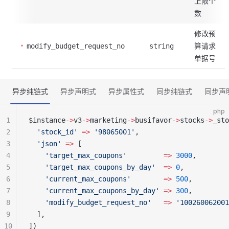
上限个
数
修改预
算请求
modify_budget_request_no
string
单据号
异步纯链式
异步声明式
异步属性式
同步纯链式
同步声
php
1
$instance
->
v3
->
marketing
->
busifavor
->
stocks
->
_sto
2
  'stock_id'
 =>
 '98065001'
,
3
  'json'
 =>
 [
4
    'target_max_coupons'
         =>
 3000
,
5
    'target_max_coupons_by_day'
  =>
 0
,
6
    'current_max_coupons'
        =>
 500
,
7
    'current_max_coupons_by_day'
 =>
 300
,
8
    'modify_budget_request_no'
   =>
 '100260062001
9
  ],
10
])