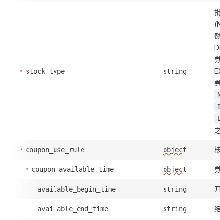
(
D
E
stock_type
string
券
coupon_use_rule
object
coupon_available_time
object
available_begin_time
string
available_end_time
string