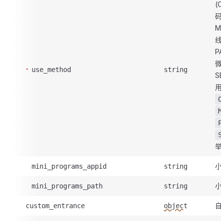
(
M
P
use_method
string
S
小
mini_programs_appid
string
小
mini_programs_path
string
custom_entrance
object