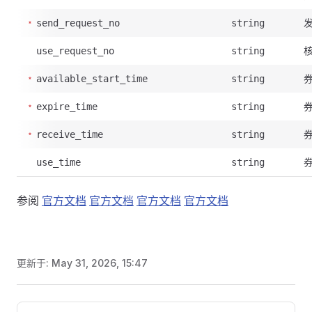
send_request_no
string
use_request_no
string
available_start_time
string
expire_time
string
receive_time
string
use_time
string
参阅
官方文档
官方文档
官方文档
官方文档
更新于:
May 31, 2026, 15:47
Pager