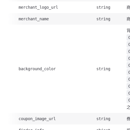
商
merchant_logo_url
string
merchant_name
string
background_color
string
coupon_image_url
string