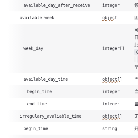
available_day_after_receive
integer
available_week
object
此
week_day
integer[]
|
available_day_time
object[]
begin_time
integer
end_time
integer
irregulary_avaliable_time
object[]
begin_time
string