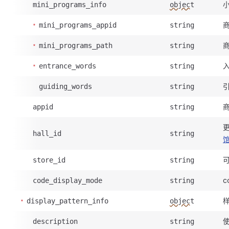
mini_programs_info
object
商
mini_programs_appid
string
商
mini_programs_path
string
entrance_words
string
guiding_words
string
商
appid
string
hall_id
string
可
store_id
string
c
code_display_mode
string
display_pattern_info
object
description
string