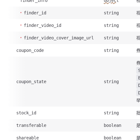
finder_info
object
视
finder_id
string
视
finder_video_id
string
finder_video_cover_image_url
string
券
coupon_code
string
coupon_state
string
stock_id
string
transferable
boolean
shareable
boolean