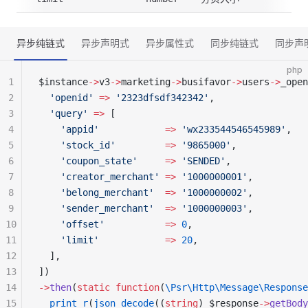
异步纯链式
异步声明式
异步属性式
同步纯链式
同步声
php
1
$instance
->
v3
->
marketing
->
busifavor
->
users
->
_open
2
  'openid'
 =>
 '2323dfsdf342342'
,
3
  'query'
 =>
 [
4
    'appid'
            =>
 'wx233544546545989'
,
5
    'stock_id'
         =>
 '9865000'
,
6
    'coupon_state'
     =>
 'SENDED'
,
7
    'creator_merchant'
 =>
 '1000000001'
,
8
    'belong_merchant'
  =>
 '1000000002'
,
9
    'sender_merchant'
  =>
 '1000000003'
,
10
    'offset'
           =>
 0
,
11
    'limit'
            =>
 20
,
12
  ],
13
])
14
->
then
(
static
 function
(
\Psr\Http\Message\Response
15
  print_r
(
json_decode
((
string
) $response
->
getBody