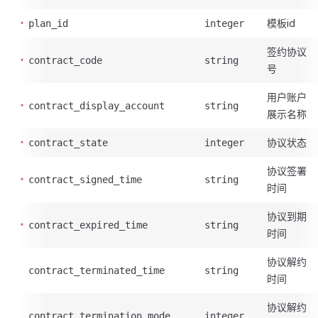
模板id
plan_id
integer
签约协议
contract_code
string
号
用户账户
contract_display_account
string
展示名称
协议状态
contract_state
integer
协议签署
contract_signed_time
string
时间
协议到期
contract_expired_time
string
时间
协议解约
contract_terminated_time
string
时间
协议解约
contract_termination_mode
integer