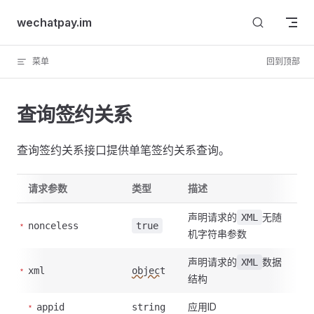
Skip to content
wechatpay.im
菜单
回到顶部
查询签约关系
查询签约关系接口提供单笔签约关系查询。
请求参数
类型
描述
声明请求的
无随
XML
nonceless
true
机字符串参数
声明请求的
数据
XML
xml
object
结构
应用ID
appid
string