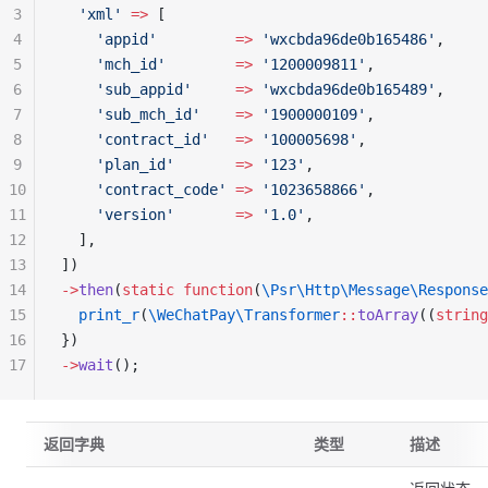
3
  'xml'
 =>
 [
4
    'appid'
         =>
 'wxcbda96de0b165486'
,
5
    'mch_id'
        =>
 '1200009811'
,
6
    'sub_appid'
     =>
 'wxcbda96de0b165489'
,
7
    'sub_mch_id'
    =>
 '1900000109'
,
8
    'contract_id'
   =>
 '100005698'
,
9
    'plan_id'
       =>
 '123'
,
10
    'contract_code'
 =>
 '1023658866'
,
11
    'version'
       =>
 '1.0'
,
12
  ],
13
])
14
->
then
(
static
 function
(
\Psr\Http\Message\Response
15
  print_r
(
\WeChatPay\Transformer
::
toArray
((
string
16
})
17
->
wait
();
返回字典
类型
描述