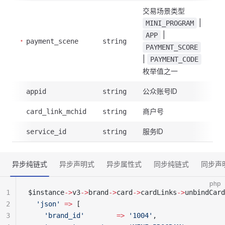
交易场景类型
|
MINI_PROGRAM
|
APP
payment_scene
string
PAYMENT_SCORE
|
PAYMENT_CODE
枚举值之一
公众账号ID
appid
string
商户号
card_link_mchid
string
服务ID
service_id
string
异步纯链式
异步声明式
异步属性式
同步纯链式
同步声
php
1
$instance
->
v3
->
brand
->
card
->
cardLinks
->
unbindCard
2
  'json'
 =>
 [
3
    'brand_id'
        =>
 '1004'
,