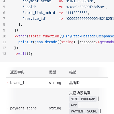
4
    'payment_scene'
   =>
 'MINI_PROGRAM'
,
5
    'appid'
           =>
 'wxea9c30890f48d5ae'
,
6
    'card_link_mchid'
 =>
 '111222333'
,
7
    'service_id'
      =>
 '00005000000000548218251
8
  ],
9
])
10
->
then
(
static
 function
(
\Psr\Http\Message\Response
11
  print_r
(
json_decode
((
string
) $response
->
getBody
12
})
13
->
wait
();
返回字典
类型
描述
品牌ID
brand_id
string
交易场景类型
|
MINI_PROGRAM
|
APP
payment_scene
string
|
PAYMENT_SCORE