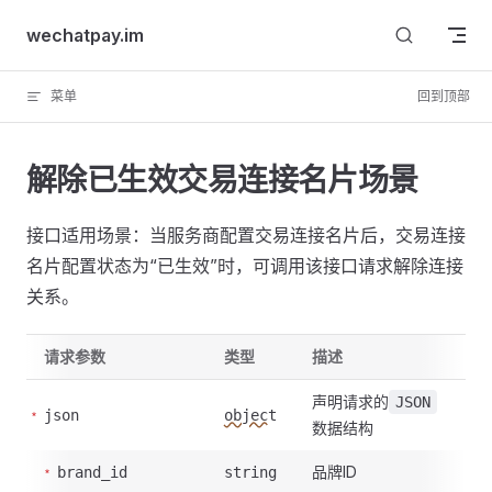
Skip to content
wechatpay.im
菜单
回到顶部
解除已生效交易连接名片场景
接口适用场景：当服务商配置交易连接名片后，交易连接
名片配置状态为“已生效”时，可调用该接口请求解除连接
关系。
请求参数
类型
描述
声明请求的
JSON
json
object
数据结构
品牌ID
brand_id
string