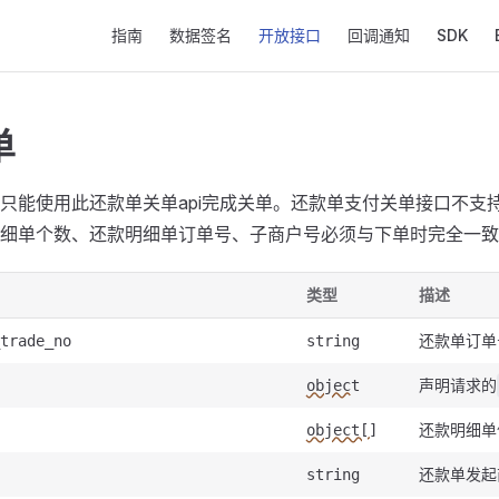
Main Navigation
指南
数据签名
开放接口
回调通知
SDK
单
只能使用此还款单关单api完成关单。还款单支付关单接口不支
细单个数、还款明细单订单号、子商户号必须与下单时完全一致
类型
描述
还款单订单
trade_no
string
声明请求的
object
还款明细单
object[]
还款单发起
string