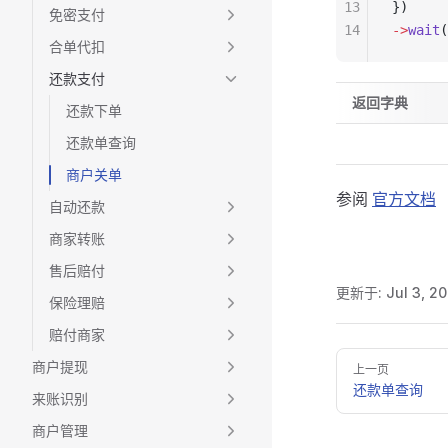
13
})
免密支付
14
->
wait
(
合单代扣
还款支付
返回字典
还款下单
还款单查询
商户关单
参阅
官方文档
自动还款
商家转账
售后赔付
更新于:
Jul 3, 20
保险理赔
赔付商家
Pager
商户提现
上一页
还款单查询
来账识别
商户管理