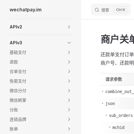
wechatpay.im
搜索
K
Skip to content
Sidebar Navigation
APIv2
商户关
APIv3
基础支付
还款单支付订单
退款
商户号、还款明
合单支付
请求参数
免密支付
微信分付
combine_out_
微信刷掌
json
分账
sub_orders
连锁品牌
mchid
账单