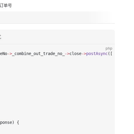
订单号
式
php
eNo
->
_combine_out_trade_no_
->
close
->
postAsync
([
ponse) {