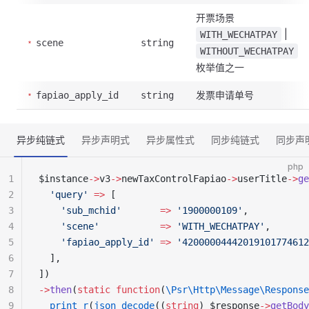
开票场景
|
WITH_WECHATPAY
scene
string
WITHOUT_WECHATPAY
枚举值之一
发票申请单号
fapiao_apply_id
string
异步纯链式
异步声明式
异步属性式
同步纯链式
同步声
php
1
$instance
->
v3
->
newTaxControlFapiao
->
userTitle
->
ge
2
  'query'
 =>
 [
3
    'sub_mchid'
       =>
 '1900000109'
,
4
    'scene'
           =>
 'WITH_WECHATPAY'
,
5
    'fapiao_apply_id'
 =>
 '42000004442019101774612
6
  ],
7
])
8
->
then
(
static
 function
(
\Psr\Http\Message\Response
9
  print_r
(
json_decode
((
string
) $response
->
getBody