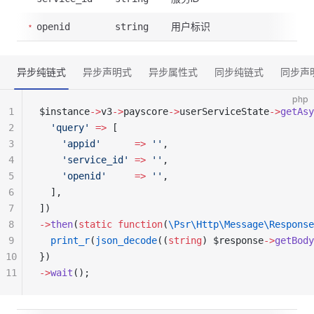
用户标识
openid
string
异步纯链式
异步声明式
异步属性式
同步纯链式
同步声
php
1
$instance
->
v3
->
payscore
->
userServiceState
->
getAsy
2
  'query'
 =>
 [
3
    'appid'
      =>
 ''
,
4
    'service_id'
 =>
 ''
,
5
    'openid'
     =>
 ''
,
6
  ],
7
])
8
->
then
(
static
 function
(
\Psr\Http\Message\Response
9
  print_r
(
json_decode
((
string
) $response
->
getBody
10
})
11
->
wait
();