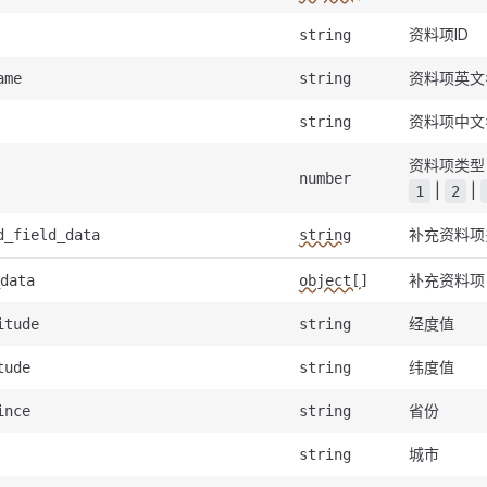
资料项ID
string
资料项英文
ame
string
资料项中文
string
资料项类型
number
|
|
1
2
补充资料项
d_field_data
string
补充资料项
data
object[]
经度值
itude
string
纬度值
tude
string
省份
ince
string
城市
string