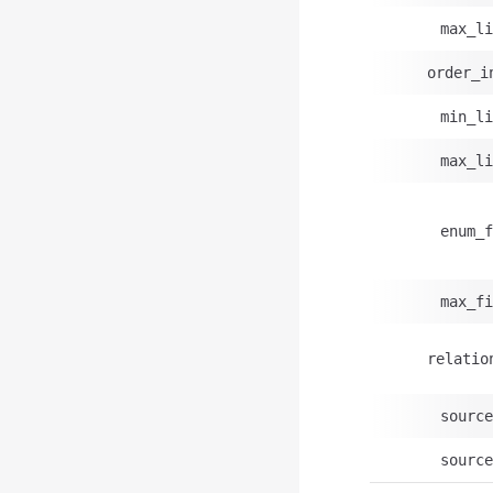
max_li
order_i
min_li
max_li
enum_f
max_fi
relatio
source
source