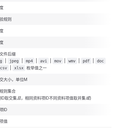
度
验规则
度
度
文件后缀
|
|
|
|
|
|
|
g
jpeg
mp4
avi
mov
wmv
pdf
doc
|
枚举值之一
csv
xlsx
交大小，单位M
规则集合
ID取交集
且
，相同资料项ID不同资料项值取并集
或
)
项ID
项值