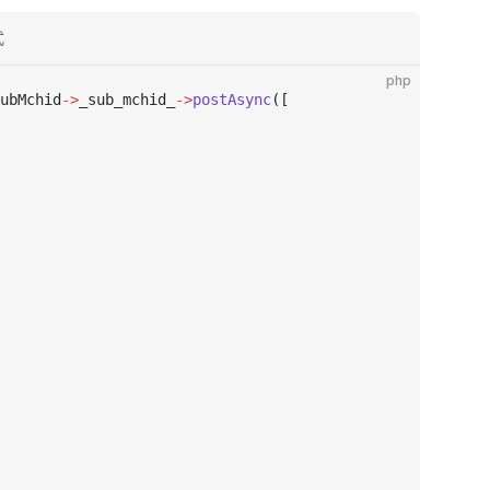
式
php
ubMchid
->
_sub_mchid_
->
postAsync
([