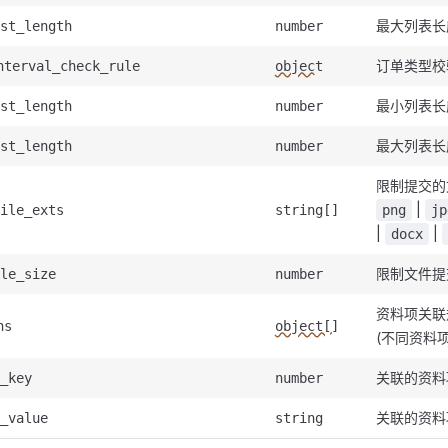
最大列表长
st_length
number
订单类型校
nterval_check_rule
object
最小列表长
st_length
number
最大列表长
st_length
number
限制提交的
|
ile_exts
string[]
png
jp
|
|
docx
限制文件提
le_size
number
资料项关联
ns
object[]
(不同资料项
关联的资料
_key
number
关联的资料
_value
string