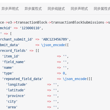
异步声明式
异步属性式
同步纯链式
同步声明式
同步属性
ce
->
v3
->
transactionBlock
->
transactionBlockSubmissions
->
s
mchid'
 =>
 '123000110'
,
'
 =>
 [
rchant_submit_id'
 =>
 'ABC123456789'
,
bmit_data'
        =>
 \json_encode
([
record_fields'
 =>
 [[
 'item_id'
                   =>
 ''
,
 'field_name'
                =>
 ''
,
 'name'
                      =>
 ''
,
 'type'
                      =>
 0
,
 'repeated_field_data'
       =>
 \json_encode
([[
   'longitude'
          =>
 ''
,
   'latitude'
           =>
 ''
,
   'province'
           =>
 ''
,
   'city'
               =>
 ''
,
   'area'
               =>
 ''
,