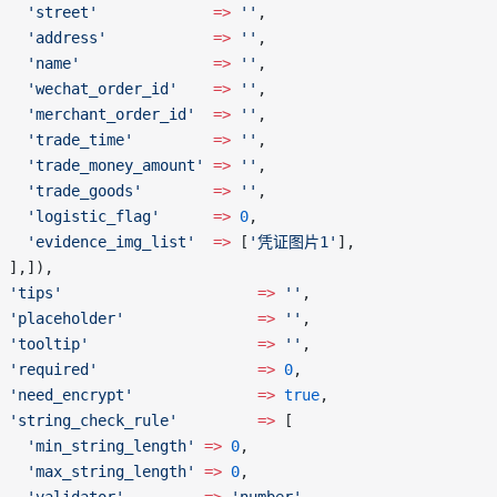
   'street'
             =>
 ''
,
   'address'
            =>
 ''
,
   'name'
               =>
 ''
,
   'wechat_order_id'
    =>
 ''
,
   'merchant_order_id'
  =>
 ''
,
   'trade_time'
         =>
 ''
,
   'trade_money_amount'
 =>
 ''
,
   'trade_goods'
        =>
 ''
,
   'logistic_flag'
      =>
 0
,
   'evidence_img_list'
  =>
 [
'凭证图片1'
],
 ],]),
 'tips'
                      =>
 ''
,
 'placeholder'
               =>
 ''
,
 'tooltip'
                   =>
 ''
,
 'required'
                  =>
 0
,
 'need_encrypt'
              =>
 true
,
 'string_check_rule'
         =>
 [
   'min_string_length'
 =>
 0
,
   'max_string_length'
 =>
 0
,