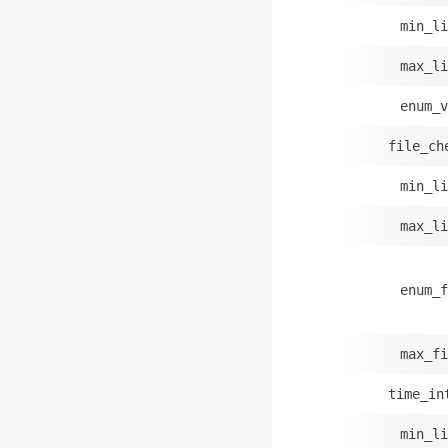
min_li
max_li
enum_v
file_ch
min_li
max_li
enum_f
max_fi
time_in
min_li