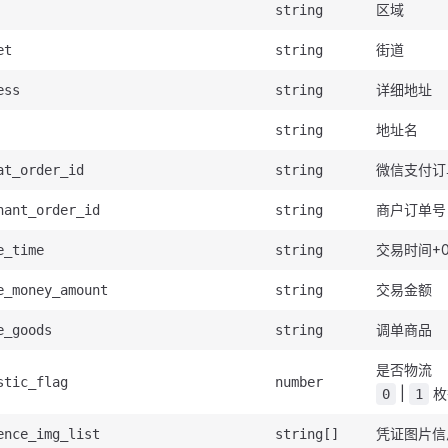
区域
string
街道
et
string
详细地址
ess
string
地址名
string
微信支付订
at_order_id
string
商户订单号
hant_order_id
string
交易时间+0
e_time
string
交易金额
e_money_amount
string
调单商品
e_goods
string
是否物流
stic_flag
number
|
枚
0
1
凭证图片信
ence_img_list
string[]