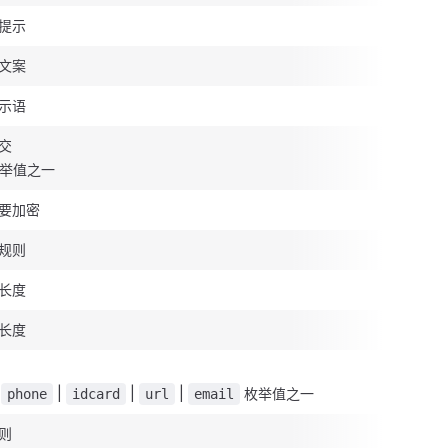
提示
文案
示语
交
举值之一
要加密
规则
长度
长度
|
|
|
|
枚举值之一
phone
idcard
url
email
则