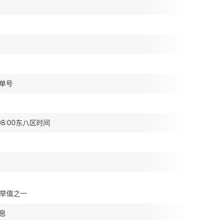
单号
8:00东八区时间
举值之一
息