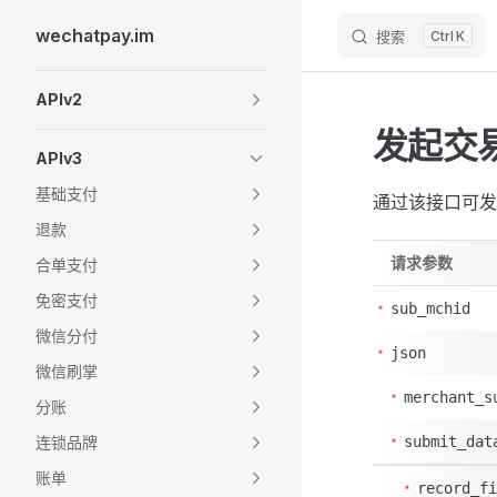
wechatpay.im
搜索
K
Skip to content
Sidebar Navigation
APIv2
发起交
APIv3
基础支付
通过该接口可发
退款
请求参数
合单支付
免密支付
sub_mchid
微信分付
json
微信刷掌
merchant_s
分账
连锁品牌
submit_dat
账单
record_fi