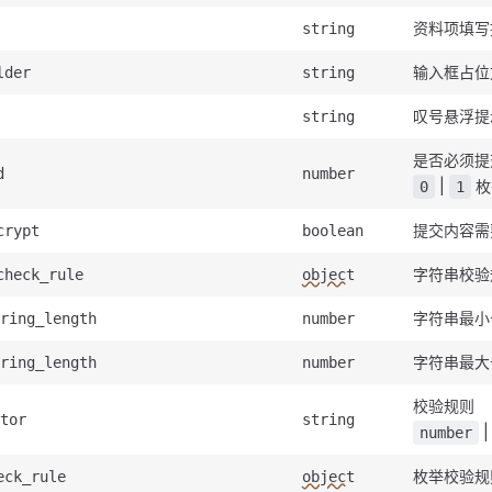
资料项填写
string
输入框占位
lder
string
叹号悬浮提
string
是否必须提
d
number
|
枚
0
1
提交内容需
crypt
boolean
字符串校验
check_rule
object
字符串最小
ring_length
number
字符串最大
ring_length
number
校验规则
tor
string
number
枚举校验规
eck_rule
object