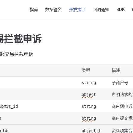
Main Navigation
指南
数据签名
开放接口
回调通知
SDK
易拦截申诉
起交易拦截申诉
类型
描述
子商户号
string
声明请求的
object
商户侧申诉
ubmit_id
string
商户提交资
a
string
资料项集合
elds
object[]