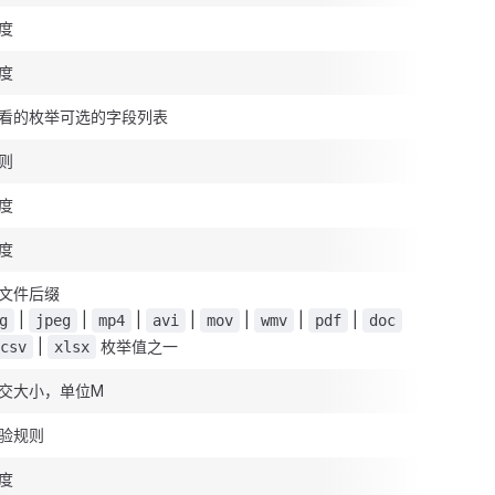
度
度
看的枚举可选的字段列表
则
度
度
文件后缀
|
|
|
|
|
|
|
g
jpeg
mp4
avi
mov
wmv
pdf
doc
|
枚举值之一
csv
xlsx
交大小，单位M
验规则
度