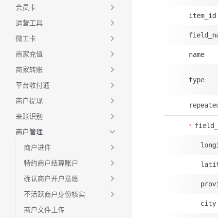
会员卡
item_id
运营工具
field_n
微工卡
商家充值
name
商家转账
type
平台收付通
商户提现
repeate
来账识别
field_
商户管理
long
商户进件
特约商户结算账户
lati
确认商户开户意愿
prov
不活跃商户身份核实
city
商户文件上传