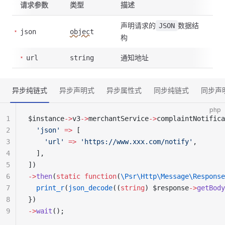
请求参数
类型
描述
声明请求的
数据结
JSON
json
object
构
通知地址
url
string
异步纯链式
异步声明式
异步属性式
同步纯链式
同步声
php
1
$instance
->
v3
->
merchantService
->
complaintNotifica
2
  'json'
 =>
 [
3
    'url'
 =>
 'https://www.xxx.com/notify'
,
4
  ],
5
])
6
->
then
(
static
 function
(
\Psr\Http\Message\Response
7
  print_r
(
json_decode
((
string
) $response
->
getBody
8
})
9
->
wait
();