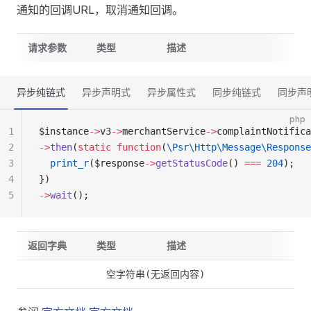
通知的回调URL，取消通知回调。
请求参数
类型
描述
异步纯链式
异步声明式
异步属性式
同步纯链式
同步声
php
1
$instance
->
v3
->
merchantService
->
complaintNotifica
2
->
then
(
static
 function
(
\Psr\Http\Message\Response
3
  print_r
($response
->
getStatusCode
() 
===
 204
);
4
})
5
->
wait
();
返回字典
类型
描述
空字符串(无返回内容)