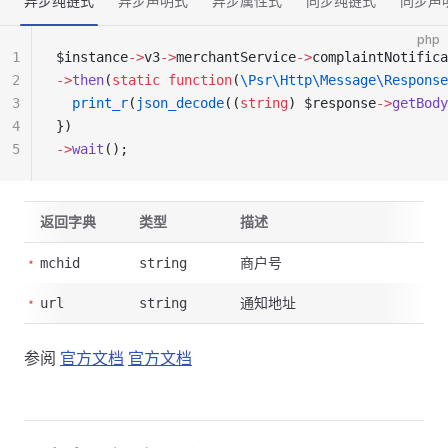
异步纯链式
异步声明式
异步属性式
同步纯链式
同步声
php
1
$instance
->
v3
->
merchantService
->
complaintNotifica
2
->
then
(
static
 function
(
\Psr\Http\Message\Response
3
  print_r
(
json_decode
((
string
) $response
->
getBody
4
})
5
->
wait
();
返回字典
类型
描述
商户号
mchid
string
通知地址
url
string
参阅
官方文档
官方文档