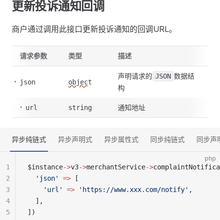
更新投诉通知回调
商户通过调用此接口更新投诉通知的回调URL。
请求参数
类型
描述
声明请求的
数据结
JSON
json
object
构
通知地址
url
string
异步纯链式
异步声明式
异步属性式
同步纯链式
同步声
php
1
$instance
->
v3
->
merchantService
->
complaintNotifica
2
  'json'
 =>
 [
3
    'url'
 =>
 'https://www.xxx.com/notify'
,
4
  ],
5
])