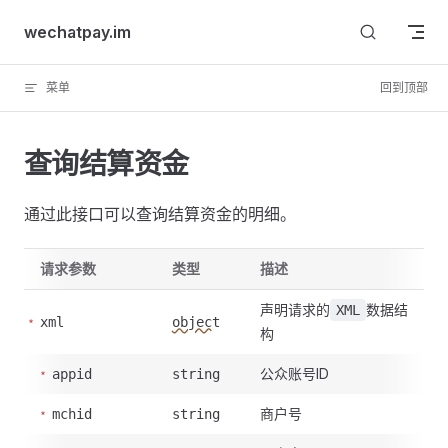
Skip to content
wechatpay.im
菜单
回到顶部
查询结算资金
通过此接口可以查询结算资金的明细。
请求参数
类型
描述
声明请求的
数据结
XML
xml
object
构
公众账号ID
appid
string
商户号
mchid
string