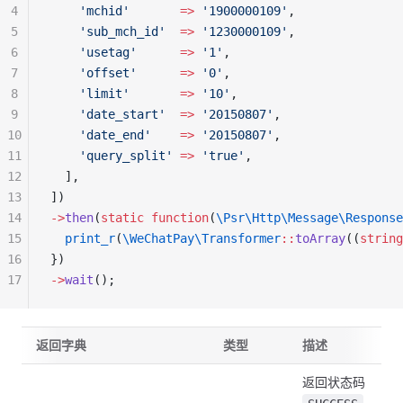
4
    'mchid'
       =>
 '1900000109'
,
5
    'sub_mch_id'
  =>
 '1230000109'
,
6
    'usetag'
      =>
 '1'
,
7
    'offset'
      =>
 '0'
,
8
    'limit'
       =>
 '10'
,
9
    'date_start'
  =>
 '20150807'
,
10
    'date_end'
    =>
 '20150807'
,
11
    'query_split'
 =>
 'true'
,
12
  ],
13
])
14
->
then
(
static
 function
(
\Psr\Http\Message\Response
15
  print_r
(
\WeChatPay\Transformer
::
toArray
((
string
16
})
17
->
wait
();
返回字典
类型
描述
返回状态码