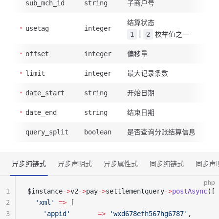
子商户号
sub_mch_id
string
结算状态
usetag
integer
|
枚举值之一
1
2
偏移量
offset
integer
最大记录条数
limit
integer
开始日期
date_start
string
结束日期
date_end
string
是否查询分账结算信息
query_split
boolean
异步纯链式
异步声明式
异步属性式
同步纯链式
同步声
php
1
$instance
->
v2
->
pay
->
settlementquery
->
postAsync
([
2
  'xml'
 =>
 [
3
    'appid'
       =>
 'wxd678efh567hg6787'
,