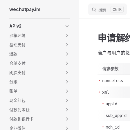
wechatpay.im
搜索
K
Skip to content
Sidebar Navigation
APIv2
申请解
沙箱环境
基础支付
商户与用户的签
退款
合单支付
请求参数
刷脸支付
nonceless
分账
账单
xml
现金红包
appid
付款到零钱
sub_appid
付款到银行卡
mch_id
企业微信