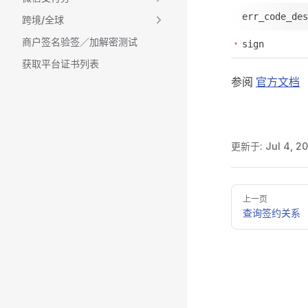
err_code_des
跨境/全球
商户签名验签／加解密测试
sign
获取平台证书列表
参阅
官方文档
更新于:
Jul 4, 20
Pager
上一页
查询签约关系