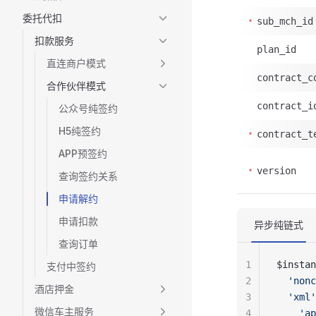
委托代扣
sub_mch_id
扣款服务
plan_id
直连商户模式
contract_c
合作伙伴模式
contract_i
公众号纯签约
H5纯签约
contract_t
APP预签约
version
查询签约关系
申请解约
申请扣款
异步纯链式
查询订单
1
$instan
支付中签约
2
  'nonc
酒店押金
3
  'xml'
微信车主服务
4
    'ap