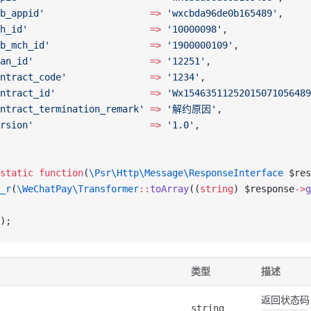
b_appid'
                   =>
 'wxcbda96de0b165489'
,
h_id'
                      =>
 '10000098'
,
b_mch_id'
                  =>
 '1900000109'
,
an_id'
                     =>
 '12251'
,
ntract_code'
               =>
 '1234'
,
ntract_id'
                 =>
 'Wx15463511252015071056489
ntract_termination_remark'
 =>
 '解约原因'
,
rsion'
                     =>
 '1.0'
,
static
 function
(
\Psr\Http\Message\ResponseInterface
 $res
_r
(
\WeChatPay\Transformer
::
toArray
((
string
) $response
->
g
);
类型
描述
返回状态码
string