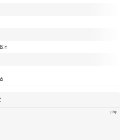
id
值
式
php