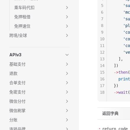
5
    'su
乘车码代扣
6
    'mc
免押租借
7
    'su
8
    'pl
免押速住
9
    'co
跨境/全球
10
    'co
11
    'co
12
    've
APIv3
13
  ],
基础支付
14
])
15
->
then
(
退款
16
  print
合单支付
17
})
免密支付
18
->
wait
(
微信分付
微信刷掌
返回字典
分账
连锁品牌
return_code