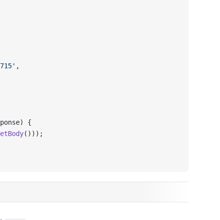
715'
,
ponse) {
etBody
()));