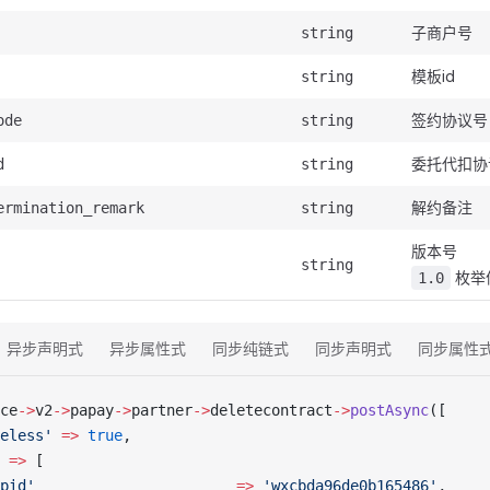
子商户号
string
模板id
string
签约协议号
ode
string
委托代扣协议
d
string
解约备注
ermination_remark
string
版本号
string
枚举
1.0
异步声明式
异步属性式
同步纯链式
同步声明式
同步属性
ce
->
v2
->
papay
->
partner
->
deletecontract
->
postAsync
([
eless'
 =>
 true
,
 =>
 [
pid'
                       =>
 'wxcbda96de0b165486'
,