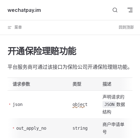
Skip to content
wechatpay.im
菜单
回到顶部
开通保险理赔功能
平台服务商可通过该接口为保险公司开通保险理赔功能。
请求参数
类型
描述
声明请求的
数据
json
object
JSON
结构
商户申请单
out_apply_no
string
号