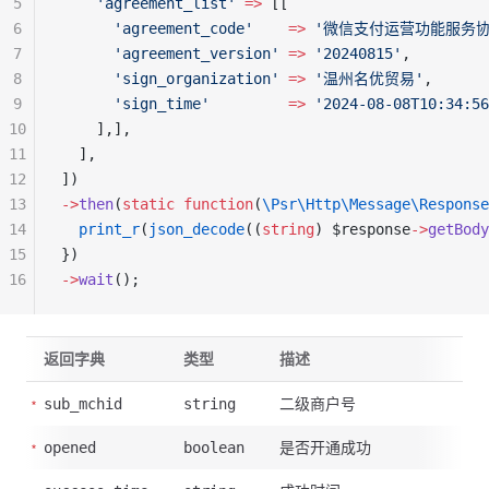
5
    'agreement_list'
 =>
 [[
6
      'agreement_code'
    =>
 '微信支付运营功能服务
7
      'agreement_version'
 =>
 '20240815'
,
8
      'sign_organization'
 =>
 '温州名优贸易'
,
9
      'sign_time'
         =>
 '2024-08-08T10:34:56
10
    ],],
11
  ],
12
])
13
->
then
(
static
 function
(
\Psr\Http\Message\Response
14
  print_r
(
json_decode
((
string
) $response
->
getBody
15
})
16
->
wait
();
返回字典
类型
描述
二级商户号
sub_mchid
string
是否开通成功
opened
boolean