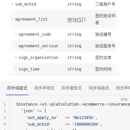
二级商户号
sub_mchid
string
签约协议列
agreement_list
object[]
表
协议编号
agreement_code
string
协议版本号
agreement_version
string
签约主体
sign_organization
string
签约时间
sign_time
string
异步纯链式
异步声明式
异步属性式
同步纯链式
同步声
php
1
$instance
->
v3
->
platsolution
->
ecommerce
->
insurance
2
  'json'
 =>
 [
3
    'out_apply_no'
   =>
 'No123456'
,
4
    'sub_mchid'
      =>
 '1900000109'
,